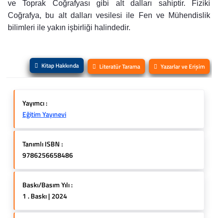
ve Toprak Coğrafyası gibi alt dalları sahiptir. Fiziki
Coğrafya, bu alt dalları vesilesi ile Fen ve Mühendislik
bilimleri ile yakın işbirliği halindedir.
Kitap Hakkında
Literatür Tarama
Yazarlar ve Erişim
Yayımcı :
Eğitim Yayınevi
Tanımlı ISBN :
9786256658486
Baskı/Basım Yılı :
1 . Baskı | 2024