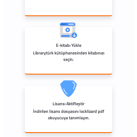
E-kitabı Yükle
Librarytürk kütüphanesinden kitabınızı
seçin.
Lisansı Aktifleştir
İndirilen lisans dosyasını locklizard pdf
okuyucuya tanımlayın.