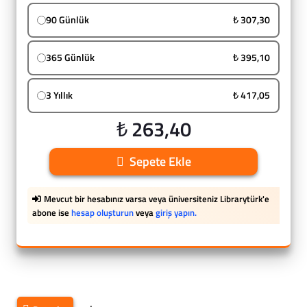
90 Günlük
₺ 307,30
365 Günlük
₺ 395,10
3 Yıllık
₺ 417,05
₺ 263,40
Sepete Ekle
Mevcut bir hesabınız varsa veya üniversiteniz Librarytürk'e
abone ise
hesap oluşturun
veya
giriş yapın.