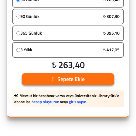
90 Günlük
₺ 307,30
365 Günlük
₺ 395,10
3 Yıllık
₺ 417,05
₺ 263,40
Sepete Ekle
Mevcut bir hesabınız varsa veya üniversiteniz Librarytürk'e
abone ise
hesap oluşturun
veya
giriş yapın.