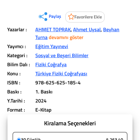
Paylaş
Favorilere Ekle
Yazarlar :
AHMET TOPRAK
,
Ahmet Uysal
,
Beyhan
Turna
devamını göster
Yayımcı :
Eğitim Yayınevi
Kategori :
Sosyal ve Beşeri Bilimler
Bilim Dalı :
Fiziki Coğrafya
Konu :
Türkiye Fiziki Coğrafyası
ISBN :
978-625-625-185-4
Baskı :
1. Baskı
Y.Tarihi :
2024
Format :
E-Kitap
Kiralama Seçenekleri
30 Günlük
₺ 263,40