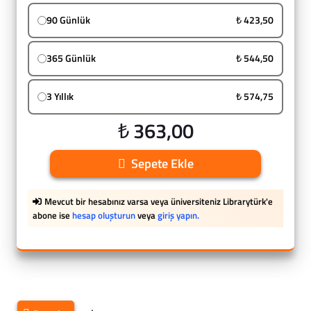
90 Günlük
₺ 423,50
365 Günlük
₺ 544,50
3 Yıllık
₺ 574,75
₺ 363,00
Sepete Ekle
Mevcut bir hesabınız varsa veya üniversiteniz Librarytürk'e
abone ise
hesap oluşturun
veya
giriş yapın.