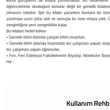
kendi görüşlerini de kitaba yansıtmalıdır. Bu nedenlerle 
öğrencilerime okuttuğum konular değil bir genetik kitab
olmasını istedim. İşte bu kitabı yazarken bunlara da öz
yazılması uzun yıllar aldı ve sonuçta bu eser ortaya çıktı. Ü
zenginliğine yeni zenginlikler katar.
Bu kitabın hedef kitlesi:
• Genetik bilim dalında çalışan bilim insanları,
• Genetik bilim dalında lisansüstü tez çalışması yapan araş
tez çalışması yapan öğrenciler,
• Fen, Fen Edebiyat Fakültelerinin Biyoloji, Moleküler Biyol
He
Kullanım Rehb