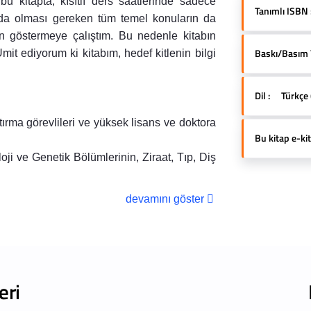
bu kitapta, kısıtlı ders saatlerinde sadece
Tanımlı ISBN 
ında olması gereken tüm temel konuların da
en göstermeye çalıştım. Bu nedenle kitabın
Baskı/Basım Yı
mit ediyorum ki kitabım, hedef kitlenin bilgi
Dil :
Türkçe 
tırma görevlileri ve yüksek lisans ve doktora
Bu kitap e-kit
oji ve Genetik Bölümlerinin, Ziraat, Tıp, Diş
devamını göster
eri