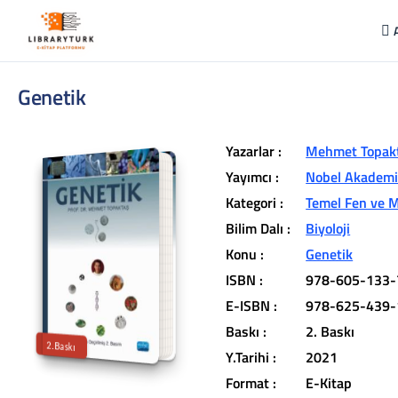
Genetik
Yazarlar :
Mehmet Topak
Yayımcı :
Nobel Akademik
Kategori :
Temel Fen ve M
Bilim Dalı :
Biyoloji
L
ib
r
a
r
y
t
ü
k
lit
e
r
a
r
v
u
c
u
n
u
z
u
n
in
d
Konu :
Genetik
r
ISBN :
978-605-133-
t
ü
a
E-ISBN :
978-625-439-
iç
e
Baskı :
2. Baskı
2.Baskı
Y.Tarihi :
2021
Format :
E-Kitap