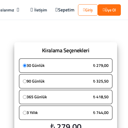
Sepetim
slarımız
İletişim
Giriş
Üye Ol
Kiralama Seçenekleri
30 Günlük
₺ 279,00
90 Günlük
₺ 325,50
365 Günlük
₺ 418,50
3 Yıllık
₺ 744,00
₺ 279,00