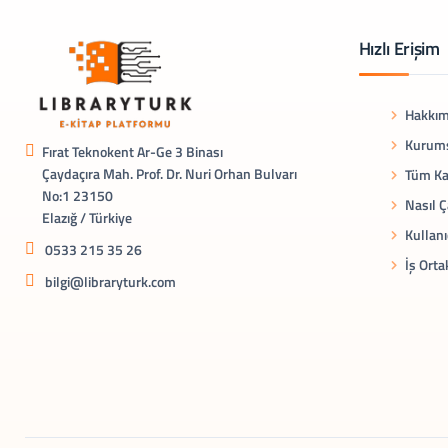
Hızlı Erişim
Hakkım
Kurums
Fırat Teknokent Ar-Ge 3 Binası
Çaydaçıra Mah. Prof. Dr. Nuri Orhan Bulvarı
Tüm Ka
No:1 23150
Nasıl Ç
Elazığ / Türkiye
Kullanı
0533 215 35 26
İş Orta
bilgi@libraryturk.com