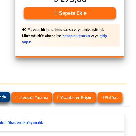
Sepete Ekle
Mevcut bir hesabınız varsa veya üniversiteniz
Librarytürk'e abone ise
hesap oluşturun
veya
giriş
yapın.
ında
Literatür Tarama
Yazarlar ve Erişim
Atıf Yap
bel Akademik Yayıncılık