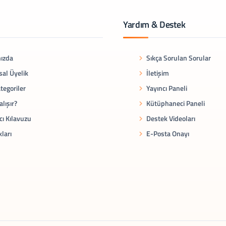
Yardım & Destek
ızda
Sıkça Sorulan Sorular
al Üyelik
İletişim
tegoriler
Yayıncı Paneli
alışır?
Kütüphaneci Paneli
cı Kılavuzu
Destek Videoları
kları
E-Posta Onayı