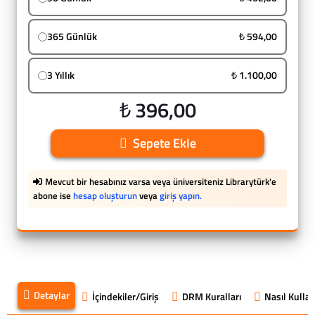
365 Günlük
₺ 594,00
3 Yıllık
₺ 1.100,00
₺ 396,00
Sepete Ekle
Mevcut bir hesabınız varsa veya üniversiteniz Librarytürk'e
abone ise
hesap oluşturun
veya
giriş yapın.
Detaylar
İçindekiler/Giriş
DRM Kuralları
Nasıl Kullanı