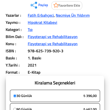
Paylaş
Favorilere Ekle
Yazarlar :
Fatih Erbahçeci
,
Necmiye Ün Yıldırım
Yayımcı :
Hipokrat Kitabevi
Kategori :
Tıp
Bilim Dalı :
Fizyoterapi ve Rehabilitasyon
Konu :
Fizyoterapi ve Rehabilitasyon
ISBN :
978-625-739-920-3
Baskı :
1. Baskı
Y.Tarihi :
2021
Format :
E-Kitap
Kiralama Seçenekleri
30 Günlük
₺ 396,00
90 Günlük
₺ 462,00