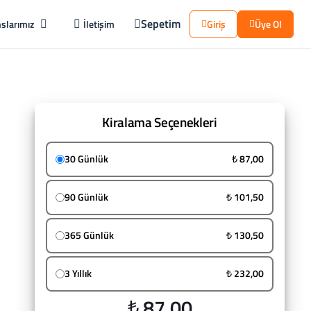
Sepetim
slarımız
İletişim
Giriş
Üye Ol
Kiralama Seçenekleri
30 Günlük
₺ 87,00
90 Günlük
₺ 101,50
365 Günlük
₺ 130,50
3 Yıllık
₺ 232,00
₺ 87,00