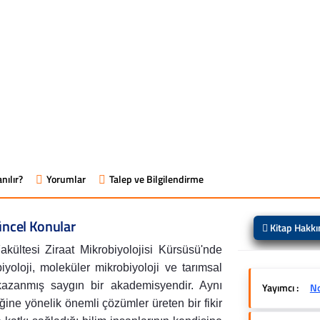
nılır?
Yorumlar
Talep ve Bilgilendirme
üncel Konular
Kitap Hakk
kültesi Ziraat Mikrobiyolojisi Kürsüsü'nde
yoloji, moleküler mikrobiyoloji ve tarımsal
kazanmış saygın bir akademisyendir. Aynı
Yayımcı :
No
ne yönelik önemli çözümler üreten bir fikir