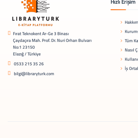
Hızlı Erişim
Hakkım
Kurums
Fırat Teknokent Ar-Ge 3 Binası
Çaydaçıra Mah. Prof. Dr. Nuri Orhan Bulvarı
Tüm Ka
No:1 23150
Nasıl Ç
Elazığ / Türkiye
Kullanı
0533 215 35 26
İş Orta
bilgi@libraryturk.com