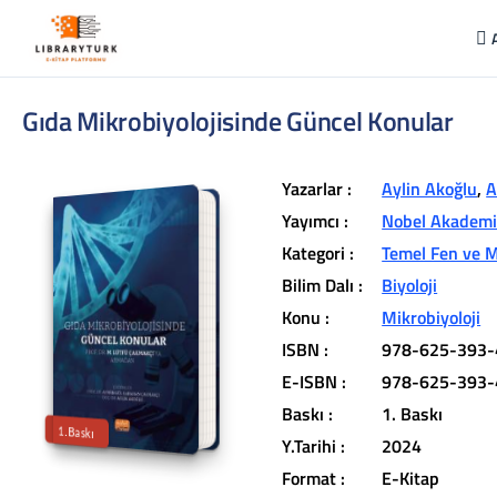
Gıda Mikrobiyolojisinde Güncel Konular
Yazarlar :
Aylin Akoğlu
,
A
Yayımcı :
Nobel Akademik
Kategori :
Temel Fen ve M
Bilim Dalı :
Biyoloji
L
ib
r
a
r
y
t
ü
k
lit
e
r
a
r
v
u
c
u
n
u
z
u
n
in
d
Konu :
Mikrobiyoloji
r
ISBN :
978-625-393-
t
ü
a
E-ISBN :
978-625-393-
iç
e
Baskı :
1. Baskı
1.Baskı
Y.Tarihi :
2024
Format :
E-Kitap