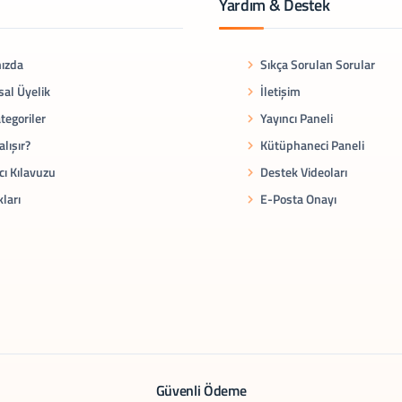
Yardım & Destek
ızda
Sıkça Sorulan Sorular
al Üyelik
İletişim
tegoriler
Yayıncı Paneli
alışır?
Kütüphaneci Paneli
cı Kılavuzu
Destek Videoları
kları
E-Posta Onayı
Güvenli Ödeme