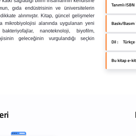
e katkı sağladığı bilim insanlarının kendisine
Tanımlı ISBN 
mun, gıda endüstrisinin ve üniversitelerin
 dikkate alınmıştır. Kitap, güncel gelişmeler
Baskı/Basım Yı
gıda mikrobiyolojisi alanında uygulanan yeni
 bakteriyofajlar, nanoteknoloji, biyofilm,
jisinin geleceğinin vurgulandığı seçkin
Dil :
Türkçe 
Bu kitap e-kit
eri