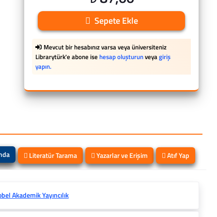
Sepete Ekle
Mevcut bir hesabınız varsa veya üniversiteniz
Librarytürk'e abone ise
hesap oluşturun
veya
giriş
yapın.
ında
Literatür Tarama
Yazarlar ve Erişim
Atıf Yap
bel Akademik Yayıncılık