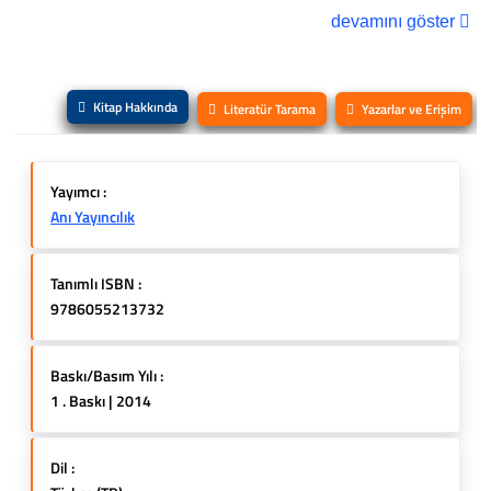
devamını göster
Kitap Hakkında
Literatür Tarama
Yazarlar ve Erişim
Yayımcı :
Anı Yayıncılık
Tanımlı ISBN :
9786055213732
Baskı/Basım Yılı :
1 . Baskı | 2014
Dil :