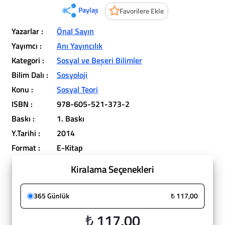
Paylaş
Favorilere Ekle
Yazarlar :
Önal Sayın
Yayımcı :
Anı Yayıncılık
Kategori :
Sosyal ve Beşeri Bilimler
Bilim Dalı :
Sosyoloji
Konu :
Sosyal Teori
ISBN :
978-605-521-373-2
Baskı :
1. Baskı
Y.Tarihi :
2014
Format :
E-Kitap
Kiralama Seçenekleri
365 Günlük
₺ 117,00
₺ 117,00