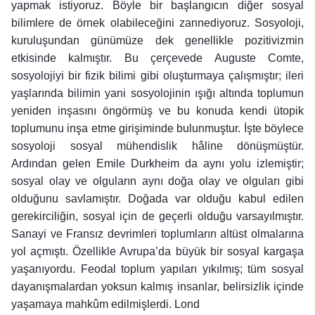
yapmak istiyoruz. Böyle bir başlangıcın diğer sosyal
bilimlere de örnek olabileceğini zannediyoruz. Sosyoloji,
kuruluşundan günümüze dek genellikle pozitivizmin
etkisinde kalmıştır. Bu çerçevede Auguste Comte,
sosyolojiyi bir fizik bilimi gibi oluşturmaya çalışmıştır; ileri
yaşlarında bilimin yani sosyolojinin ışığı altında toplumun
yeniden inşasını öngörmüş ve bu konuda kendi ütopik
toplumunu inşa etme girişiminde bulunmuştur. İşte böylece
sosyoloji sosyal mühendislik hâline dönüşmüştür.
Ardından gelen Emile Durkheim da aynı yolu izlemiştir;
sosyal olay ve olguların aynı doğa olay ve olguları gibi
olduğunu savlamıştır. Doğada var olduğu kabul edilen
gerekirciliğin, sosyal için de geçerli olduğu varsayılmıştır.
Sanayi ve Fransız devrimleri toplumların altüst olmalarına
yol açmıştı. Özellikle Avrupa’da büyük bir sosyal kargaşa
yaşanıyordu. Feodal toplum yapıları yıkılmış; tüm sosyal
dayanışmalardan yoksun kalmış insanlar, belirsizlik içinde
yaşamaya mahkûm edilmişlerdi. Lond