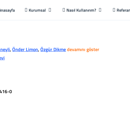
Anasayfa
Kurumsal
Nasıl Kullanırım?
Referan
neyli
,
Önder Limon
,
Özgür Dikme
devamını göster
evi
416-0