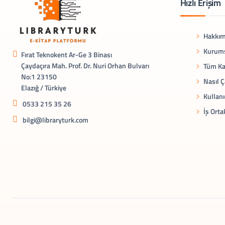
Hızlı Erişim
Hakkım
Kurums
Fırat Teknokent Ar-Ge 3 Binası
Çaydaçıra Mah. Prof. Dr. Nuri Orhan Bulvarı
Tüm Ka
No:1 23150
Nasıl Ç
Elazığ / Türkiye
Kullanı
0533 215 35 26
İş Orta
bilgi@libraryturk.com