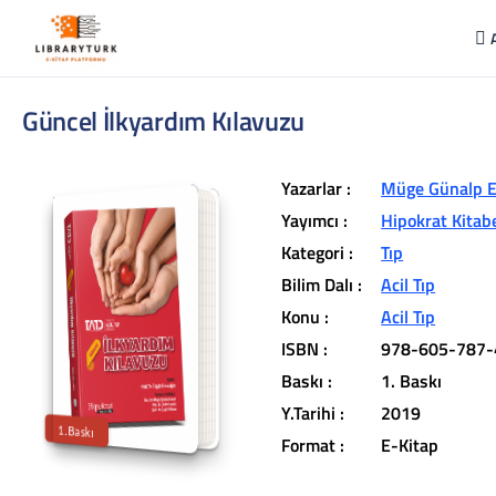
Güncel İlkyardım Kılavuzu
Yazarlar :
Müge Günalp E
Yayımcı :
Hipokrat Kitab
Kategori :
Tıp
Bilim Dalı :
Acil Tıp
L
ib
r
a
r
y
t
ü
k
lit
e
r
a
r
v
u
c
u
n
u
z
u
n
in
d
Konu :
Acil Tıp
r
ISBN :
978-605-787-
t
ü
a
Baskı :
1. Baskı
iç
e
Y.Tarihi :
2019
1.Baskı
Format :
E-Kitap