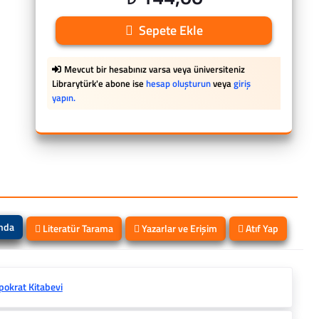
Sepete Ekle
Mevcut bir hesabınız varsa veya üniversiteniz
Librarytürk'e abone ise
hesap oluşturun
veya
giriş
yapın.
ında
Literatür Tarama
Yazarlar ve Erişim
Atıf Yap
pokrat Kitabevi