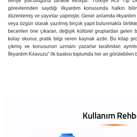
ileriye yolculuğuna tanıklık etmiştir. Türkiye Acil Tıp
görevlerinden saydığı ilkyardım konusunda halkın bilin
düzenlemiş ve yayınlar yapmıştır. Genel anlamda ilkyardım b
veya özgün olarak yazılmış birçok yapıt bulunmakla birlikt
becerileri öne çıkaran, değişik kültürel gruplardan gelen bak
kolay okunur, pratik bilgi veren kaynak azdır. Bu kitap pr
çıkmış ve konusunun uzmanı yazarlar tarafından ayrıntıl
İlkyardım Kılavuzu” ilk baskısı toplumda her an görülebilen
Kullanım Rehb