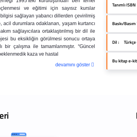
 Derneği 1995’teki kuruluşundan beri temel
Tanımlı ISBN 
çlenmesi ve eğitimi için sayısız kurslar
ilgisi sağlayan yabancı dillerden çevirilmiş
Baskı/Basım Yı
e, acil durumlara odaklanan, yaşam kurtarıcı
ım sağlayıcılara ortaklaştırılmış bir dil ile
ojesi bu eksikliğin görülmesi sonucu ortaya
Dil :
Türkçe 
ı bir çalışma ile tamamlanmıştır. “Güncel
 beklenmedik kaza ve hastal
Bu kitap e-kit
devamını göster
eri