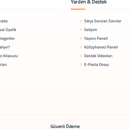
Yardım & Destek
ızda
Sıkça Sorulan Sorular
al Üyelik
İletişim
tegoriler
Yayıncı Paneli
alışır?
Kütüphaneci Paneli
cı Kılavuzu
Destek Videoları
kları
E-Posta Onayı
Güvenli Ödeme