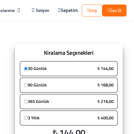
Sepetim
slarımız
İletişim
Giriş
Üye Ol
Kiralama Seçenekleri
30 Günlük
₺ 144,00
90 Günlük
₺ 168,00
365 Günlük
₺ 216,00
3 Yıllık
₺ 400,00
₺ 144,00