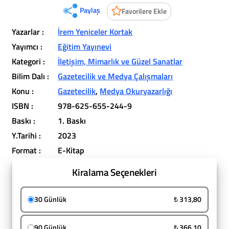
Paylaş
Favorilere Ekle
Yazarlar :
İrem Yeniceler Kortak
Yayımcı :
Eğitim Yayınevi
Kategori :
İletişim, Mimarlık ve Güzel Sanatlar
Bilim Dalı :
Gazetecilik ve Medya Çalışmaları
Konu :
Gazetecilik
,
Medya Okuryazarlığı
ISBN :
978-625-655-244-9
Baskı :
1. Baskı
Y.Tarihi :
2023
Format :
E-Kitap
Kiralama Seçenekleri
30 Günlük
₺ 313,80
90 Günlük
₺ 366,10