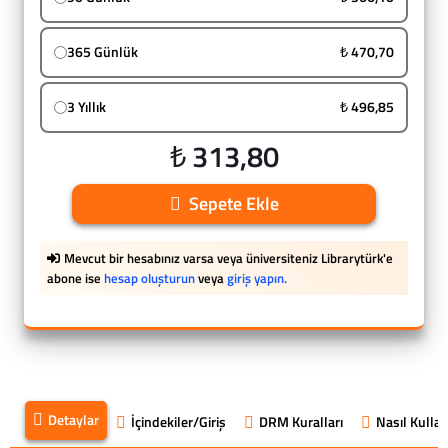
365 Günlük
₺ 470,70
3 Yıllık
₺ 496,85
₺ 313,80
Sepete Ekle
Mevcut bir hesabınız varsa veya üniversiteniz Librarytürk'e
abone ise
hesap oluşturun
veya
giriş yapın.
Detaylar
İçindekiler/Giriş
DRM Kuralları
Nasıl Kullanı