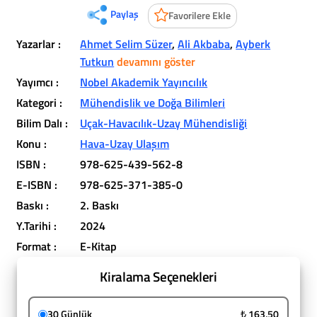
Paylaş
Favorilere Ekle
Yazarlar :
Ahmet Selim Süzer
,
Ali Akbaba
,
Ayberk
Tutkun
devamını göster
Yayımcı :
Nobel Akademik Yayıncılık
Kategori :
Mühendislik ve Doğa Bilimleri
Bilim Dalı :
Uçak-Havacılık-Uzay Mühendisliği
Konu :
Hava-Uzay Ulaşım
ISBN :
978-625-439-562-8
E-ISBN :
978-625-371-385-0
Baskı :
2. Baskı
Y.Tarihi :
2024
Format :
E-Kitap
Kiralama Seçenekleri
30 Günlük
₺ 163,50