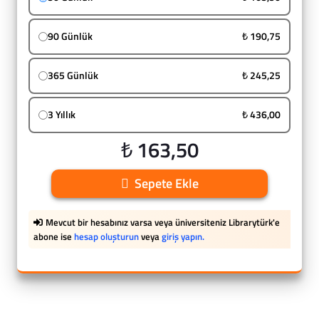
90 Günlük
₺ 190,75
365 Günlük
₺ 245,25
3 Yıllık
₺ 436,00
₺ 163,50
Sepete Ekle
Mevcut bir hesabınız varsa veya üniversiteniz Librarytürk'e
abone ise
hesap oluşturun
veya
giriş yapın.