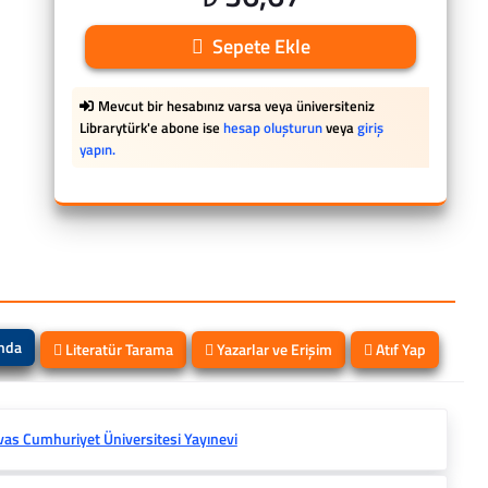
Sepete Ekle
Mevcut bir hesabınız varsa veya üniversiteniz
Librarytürk'e abone ise
hesap oluşturun
veya
giriş
yapın.
ında
Literatür Tarama
Yazarlar ve Erişim
Atıf Yap
vas Cumhuriyet Üniversitesi Yayınevi