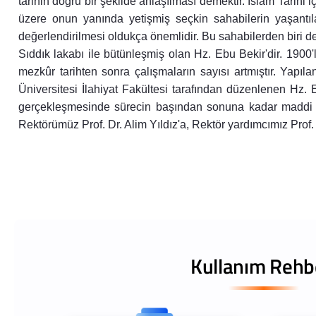
tarihin doğru bir şekilde anlaşılması demektir. İslam Tarihi
üzere onun yanında yetişmiş seçkin sahabilerin yaşantıl
değerlendirilmesi oldukça önemlidir. Bu sahabilerden biri 
Sıddık lakabı ile bütünleşmiş olan Hz. Ebu Bekir'dir. 1900
mezkûr tarihten sonra çalışmaların sayısı artmıştır. Yapıl
Üniversitesi İlahiyat Fakültesi tarafından düzenlenen 
gerçekleşmesinde sürecin başından sonuna kadar maddi 
Rektörümüz Prof. Dr. Alim Yıldız'a, Rektör yardımcımız Prof. 
Kullanım Rehb