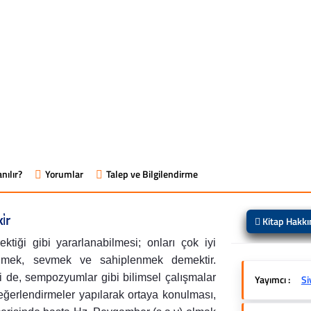
nılır?
Yorumlar
Talep ve Bilgilendirme
̇r
Kitap Hakk
ktiği gibi yararlanabilmesi; onları çok iyi
lmek, sevmek ve sahiplenmek demektir.
i de, sempozyumlar gibi bilimsel çalışmalar
Yayımcı :
Si
değerlendirmeler yapılarak ortaya konulması,