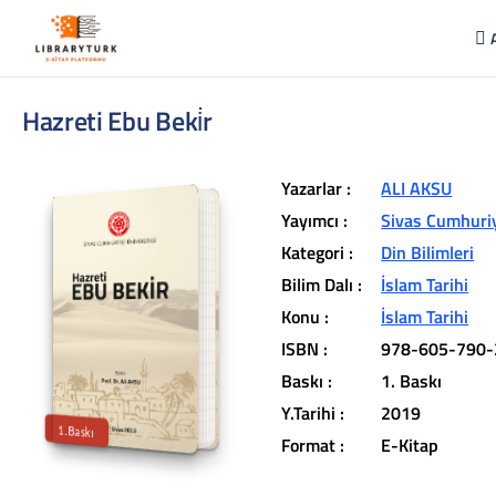
Hazreti Ebu Beki̇r
Yazarlar :
ALI AKSU
Yayımcı :
Sivas Cumhuriy
Kategori :
Din Bilimleri
Bilim Dalı :
İslam Tarihi
L
ib
r
a
r
y
t
ü
k
lit
e
r
a
r
v
u
c
u
n
u
z
u
n
in
d
Konu :
İslam Tarihi
r
ISBN :
978-605-790-
t
ü
a
Baskı :
1. Baskı
iç
e
Y.Tarihi :
2019
1.Baskı
Format :
E-Kitap