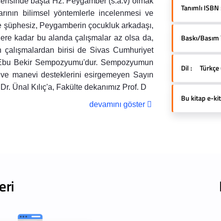
 içerisinde başta Hz. Peygamber (s.a.v) olmak
Tanımlı ISBN 
arının bilimsel yöntemlerle incelenmesi ve
de şüphesiz, Peygamberin çocukluk arkadaşı,
Baskı/Basım Yı
'lere kadar bu alanda çalışmalar az olsa da,
an çalışmalardan birisi de Sivas Cumhuriyet
Hz. Ebu Bekir Sempozyumu'dur. Sempozyumun
Dil :
Türkçe 
ve manevi desteklerini esirgemeyen Sayın
Dr. Ünal Kılıç'a, Fakülte dekanımız Prof. D
Bu kitap e-kit
devamını göster
eri