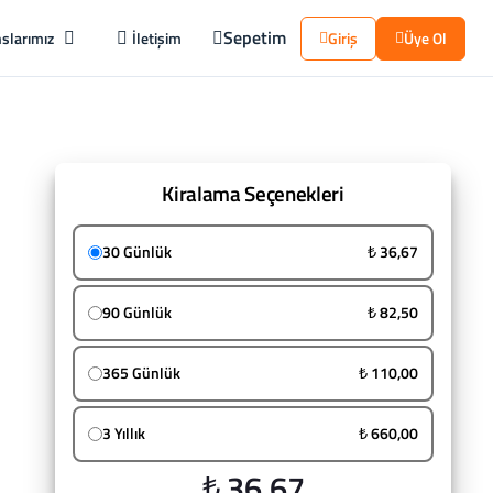
Sepetim
slarımız
İletişim
Giriş
Üye Ol
Kiralama Seçenekleri
30 Günlük
₺ 36,67
90 Günlük
₺ 82,50
365 Günlük
₺ 110,00
3 Yıllık
₺ 660,00
₺ 36,67