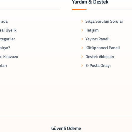
Yardım & Destek
ızda
Sıkça Sorulan Sorular
al Üyelik
İletişim
tegoriler
Yayıncı Paneli
alışır?
Kütüphaneci Paneli
cı Kılavuzu
Destek Videoları
kları
E-Posta Onayı
Güvenli Ödeme