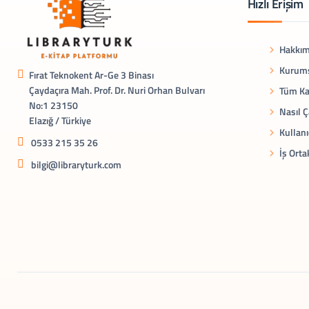
Hızlı Erişim
Hakkım
Kurums
Fırat Teknokent Ar-Ge 3 Binası
Çaydaçıra Mah. Prof. Dr. Nuri Orhan Bulvarı
Tüm Ka
No:1 23150
Nasıl Ç
Elazığ / Türkiye
Kullanı
0533 215 35 26
İş Orta
bilgi@libraryturk.com