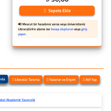
Sepete Ekle
Mevcut bir hesabınız varsa veya üniversiteniz
Librarytürk'e abone ise
hesap oluşturun
veya
giriş
yapın.
ında
Literatür Tarama
Yazarlar ve Erişim
Atıf Yap
bel Akademik Yayıncılık