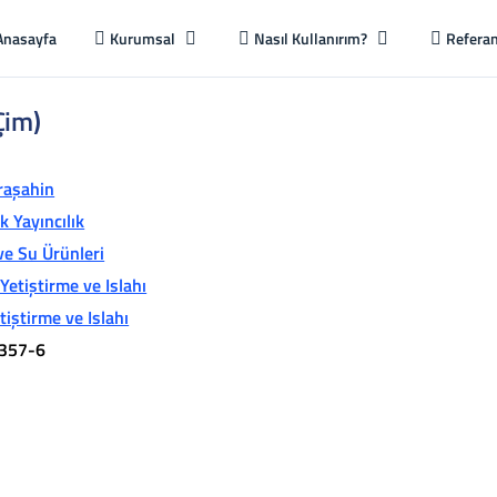
Anasayfa
Kurumsal
Nasıl Kullanırım?
Referan
Çim)
aşahin
 Yayıncılık
ve Su Ürünleri
 Yetiştirme ve Islahı
tiştirme ve Islahı
357-6