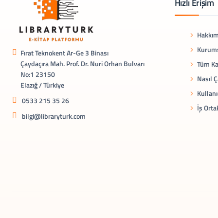
Hızlı Erişim
Hakkım
Kurums
Fırat Teknokent Ar-Ge 3 Binası
Çaydaçıra Mah. Prof. Dr. Nuri Orhan Bulvarı
Tüm Ka
No:1 23150
Nasıl Ç
Elazığ / Türkiye
Kullanı
0533 215 35 26
İş Orta
bilgi@libraryturk.com