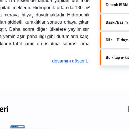
ttir. Bu sistemde tarlada yapılan üretimde
Tanımlı ISBN 
apılabilmektedir. Hidroponik ortamda 130 m²
ha meraya ihtiyaç duyulmaktadır. Hidroponik
Baskı/Basım Yı
an şiddetli kuraklıklar sonucu ortaya çıkan
r. Daha sonra diğer ülkelere yayılmıştır.
 yemin aşırı pahalılığı gibi durumlarla karşı
Dil :
Türkçe 
tadır.Tahıl çimi, ön ıslatma sonrası arpa
Bu kitap e-kit
devamını göster
eri