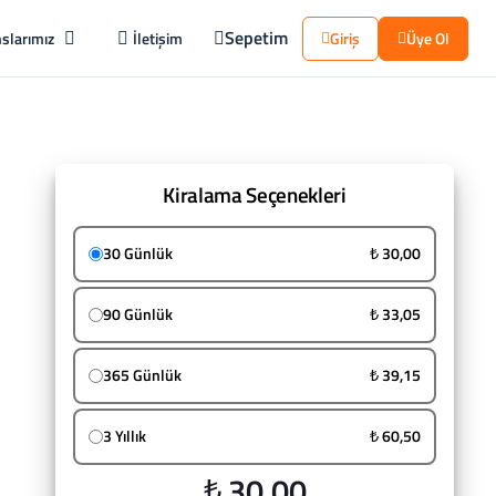
Sepetim
slarımız
İletişim
Giriş
Üye Ol
Kiralama Seçenekleri
30 Günlük
₺ 30,00
90 Günlük
₺ 33,05
365 Günlük
₺ 39,15
3 Yıllık
₺ 60,50
₺ 30,00