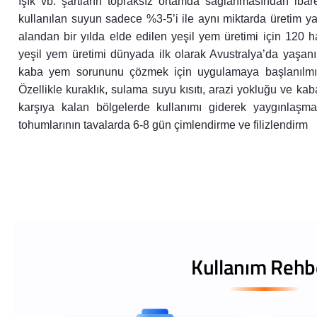
ışık vb. şartların topraksız ortamda sağlanmasından ibare
kullanılan suyun sadece %3-5’i ile aynı miktarda üretim y
alandan bir yılda elde edilen yeşil yem üretimi için 120 
yeşil yem üretimi dünyada ilk olarak Avustralya’da yaşanıl
kaba yem sorununu çözmek için uygulamaya başlanılmıştı
Özellikle kuraklık, sulama suyu kısıtı, arazi yokluğu ve kaba
karşıya kalan bölgelerde kullanımı giderek yaygınlaşmak
tohumlarının tavalarda 6-8 gün çimlendirme ve filizlendirm
Kullanım Rehb