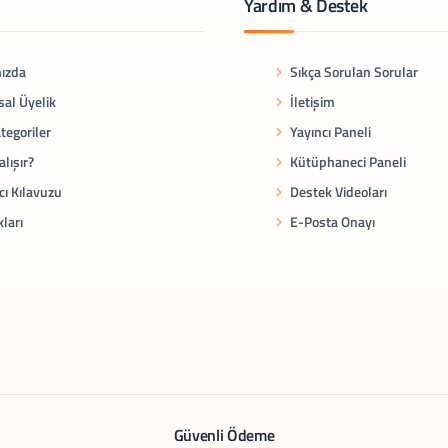
Yardım & Destek
ızda
Sıkça Sorulan Sorular
al Üyelik
İletişim
tegoriler
Yayıncı Paneli
alışır?
Kütüphaneci Paneli
cı Kılavuzu
Destek Videoları
kları
E-Posta Onayı
Güvenli Ödeme