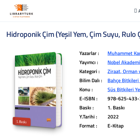
Hidroponik Çim (Yeşil Yem, Çim Suyu, Rulo 
Yazarlar :
Muhammet Kar
Yayımcı :
Nobel Akademik
Kategori :
Ziraat, Orman 
Bilim Dalı :
Bahçe Bitkileri
L
ib
r
a
r
y
t
ü
k
lit
e
r
a
r
v
u
c
u
n
u
z
u
n
in
d
Konu :
Süs Bitkileri Ye
r
E-ISBN :
978-625-433-
t
ü
a
Baskı :
1. Baskı
iç
e
Y.Tarihi :
2022
1.Baskı
Format :
E-Kitap