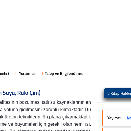
nılır?
Yorumlar
Talep ve Bilgilendirme
m Suyu, Rulo Çim)
Kitap Hakk
itesinin bozulması tatlı su kaynaklarının en
ma yoluna gidilmesini zorunlu kılmaktadır. Bu
k üretim tekniklerini ön plana çıkarmaktadır.
Yayımcı :
No
nme ve büyümeleri için gerekli olan nem, ısı,