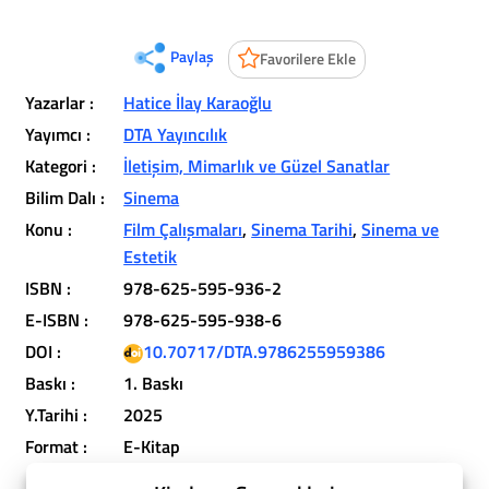
Paylaş
Favorilere Ekle
Yazarlar :
Hatice İlay Karaoğlu
Yayımcı :
DTA Yayıncılık
Kategori :
İletişim, Mimarlık ve Güzel Sanatlar
Bilim Dalı :
Sinema
Konu :
Film Çalışmaları
,
Sinema Tarihi
,
Sinema ve
Estetik
ISBN :
978-625-595-936-2
E-ISBN :
978-625-595-938-6
DOI :
10.70717/DTA.9786255959386
Baskı :
1. Baskı
Y.Tarihi :
2025
Format :
E-Kitap