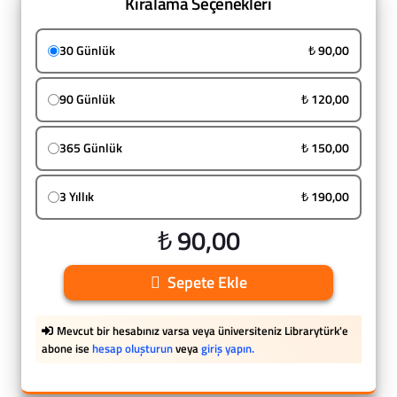
Kiralama Seçenekleri
30 Günlük
₺ 90,00
90 Günlük
₺ 120,00
365 Günlük
₺ 150,00
3 Yıllık
₺ 190,00
₺ 90,00
Sepete Ekle
Mevcut bir hesabınız varsa veya üniversiteniz Librarytürk'e
abone ise
hesap oluşturun
veya
giriş yapın.