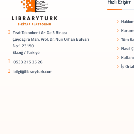
Hızlı Erişim
Hakkım
Kurums
Fırat Teknokent Ar-Ge 3 Binası
Çaydaçıra Mah. Prof. Dr. Nuri Orhan Bulvarı
Tüm Ka
No:1 23150
Nasıl Ç
Elazığ / Türkiye
Kullanı
0533 215 35 26
İş Orta
bilgi@libraryturk.com