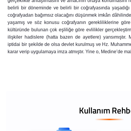
gerçeklikte anlaşılmasını ve amacının ortaya konulmasını he
belirli bir döneminde ve belirli bir coğrafyasında yaşadığı 
coğrafyadan bağımsız olacağını düşünmek imkân dâhilinde 
yaşamış ve söz konusu coğrafyanın gerekliliklerine göre 
kültüründe bulunan çok eşliliğe göre evlilikler gerçekleşti
ilişkiler hadislere (hatta bazen de ayetlere) yansımıştır
iptidai bir şekilde de olsa devlet kurulmuş ve Hz. Muhammed
karar verip uygulamaya imza atmıştır. Yine o, Medine’de m
Kullanım Rehb