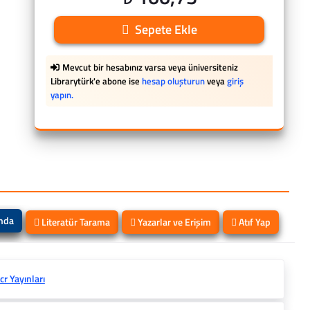
Sepete Ekle
Mevcut bir hesabınız varsa veya üniversiteniz
Librarytürk'e abone ise
hesap oluşturun
veya
giriş
yapın.
ında
Literatür Tarama
Yazarlar ve Erişim
Atıf Yap
cr Yayınları