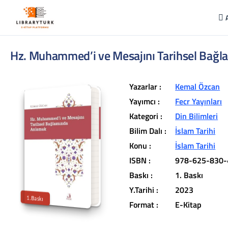
Hz. Muhammed’i ve Mesajını Tarihsel Bağ
Yazarlar :
Kemal Özcan
Yayımcı :
Fecr Yayınları
Kategori :
Din Bilimleri
Bilim Dalı :
İslam Tarihi
L
ib
r
a
r
y
t
ü
k
lit
e
r
a
r
v
u
c
u
n
u
z
u
n
in
d
Konu :
İslam Tarihi
r
ISBN :
978-625-830-
t
ü
a
Baskı :
1. Baskı
iç
e
Y.Tarihi :
2023
1.Baskı
Format :
E-Kitap