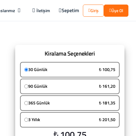
Sepetim
slarımız
İletişim
Giriş
Üye Ol
Kiralama Seçenekleri
30 Günlük
₺ 100,75
90 Günlük
₺ 161,20
365 Günlük
₺ 181,35
3 Yıllık
₺ 201,50
₺ 100,75