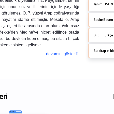
defledik diyebiliriz. Hz. Peygamber, tarihin
Tanımlı ISBN 
için onun söz ve fiillerinin, içinde yaşadığı
görülemez. O, 7. yüzyıl Arap coğrafyasında
Baskı/Basım Yı
hayatını idame ettirmiştir. Mesela o, Arap
rmiş; eşleri ile arasında olan olumlu/olumsuz
. Mekke’den Medine’ye hicret edilince orada
Dil :
Türkçe 
, bu devletin lideri olmuş; bu sıfatla birçok
ahkeme sistemi gelişme
Bu kitap e-kit
devamını göster
eri