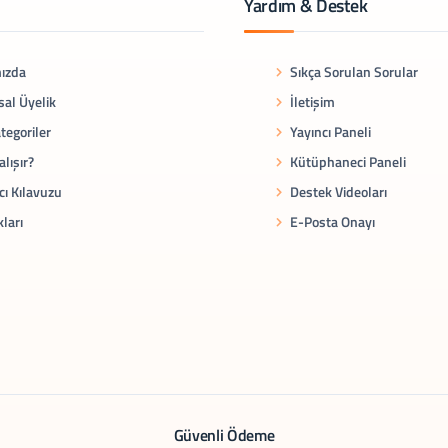
Yardım & Destek
ızda
Sıkça Sorulan Sorular
al Üyelik
İletişim
tegoriler
Yayıncı Paneli
alışır?
Kütüphaneci Paneli
cı Kılavuzu
Destek Videoları
kları
E-Posta Onayı
Güvenli Ödeme