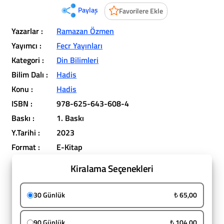
Paylaş
Favorilere Ekle
Yazarlar :
Ramazan Özmen
Yayımcı :
Fecr Yayınları
Kategori :
Din Bilimleri
Bilim Dalı :
Hadis
Konu :
Hadis
ISBN :
978-625-643-608-4
Baskı :
1. Baskı
Y.Tarihi :
2023
Format :
E-Kitap
Kiralama Seçenekleri
30 Günlük
₺ 65,00
90 Günlük
₺ 104,00