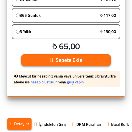
365 Günlük
₺ 117,00
3 Yıllık
₺ 130,00
₺ 65,00
Sepete Ekle
Mevcut bir hesabınız varsa veya üniversiteniz Librarytürk'e
abone ise
hesap oluşturun
veya
giriş yapın.
Detaylar
İçindekiler/Giriş
DRM Kuralları
Nasıl Kullanı