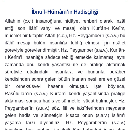
İbnu’l-Hümâm’ın Hadisçiliği
Allah’ın (c.c.) insanoğluna hidâyet rehberi olarak inzâl
ettiği son ilâhî vahyi ve mesajı olan Kur’ân-ı Kerîm,
mücmel bir kitaptır. Allah (c.c.), Hz. Peygamber’i (s.a.v.) bu
ilâhî mesajı bütün insanlığa tebliğ etmesi için risâlet
göreviyle görevlendirmiştir. Hz. Peygamber (s.a.v.), Kur’ân-
ı Kerîm’i insanlığa sâdece tebliğ etmekle kalmamış, aynı
zamanda onu kendi yaşantısı ile de pratiğe aktarmak
sûretiyle etrafındaki insanlara ve bununla berâber
kendisinden sonra gelen bütün inanan nesillere en güzel
bir örnek/üsve-i hasene olmuştur. İşte böylece,
Rasûlullah’ın (s.a.v.) Kur’an’ı kendi yaşantısında pratiğe
aktarması sonucu hadis ve sünnet’ler vücut bulmuştur. Hz.
Peygamber’in (s.a.v.) söz, fiil ve takrîrlerinden meydana
gelen hadis ve sünnetiçin, kısaca onun (s.a.v.) İslâm’ı
yaşama tarzı diyebiliriz. Hz. Peygamber’in (s.a.v.)
hayatının her cephesi ile ilgili tüm haberleri içine alan