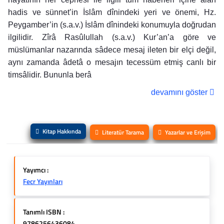
hadis ve sünnet’in İslâm dînindeki yeri ve önemi, Hz.
Peygamber’in (s.a.v.) İslâm dînindeki konumuyla doğrudan
ilgilidir. Zîrâ Rasûlullah (s.a.v.) Kur’an’a göre ve
müslümanlar nazarında sâdece mesaj ileten bir elçi değil,
aynı zamanda âdetâ o mesajın tecessüm etmiş canlı bir
timsâlidir. Bununla berâ
devamını göster
Kitap Hakkında
Literatür Tarama
Yazarlar ve Erişim
Yayımcı :
Fecr Yayınları
Tanımlı ISBN :
9786256436084