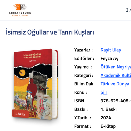
İsimsiz Oğullar ve Tanrı Kuşları
Yazarlar :
Raşit Ulaş
Editörler :
Feyza Ay
Yayımcı :
Ötüken Neşriy
Kategori :
Akademik Kült
L
ib
r
a
r
y
t
ü
k
lit
e
r
a
r
v
u
c
u
n
u
z
u
n
in
d
Bilim Dalı :
Türk ve Dünya 
r
Konu :
Şiir
t
ü
a
ISBN :
978-625-408-
iç
e
Baskı :
1. Baskı
1.Baskı
Y.Tarihi :
2024
Format :
E-Kitap