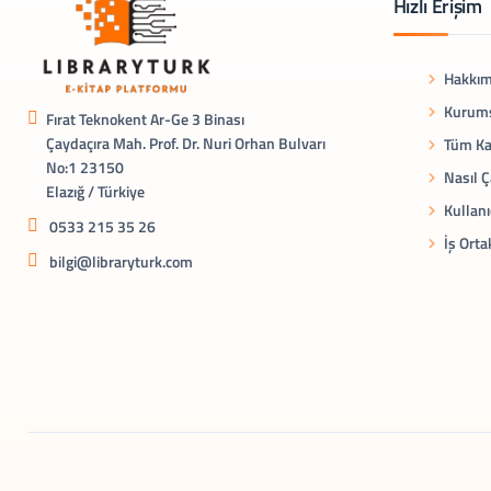
Hızlı Erişim
Hakkım
Kurums
Fırat Teknokent Ar-Ge 3 Binası
Çaydaçıra Mah. Prof. Dr. Nuri Orhan Bulvarı
Tüm Ka
No:1 23150
Nasıl Ç
Elazığ / Türkiye
Kullanı
0533 215 35 26
İş Orta
bilgi@libraryturk.com