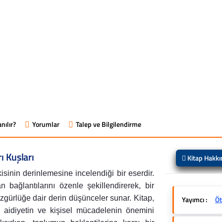
nılır?
Yorumlar
Talep ve Bilgilendirme
ı Kuşları
Kitap Hakk
kisinin derinlemesine incelendiği bir eserdir.
an bağlantılarını özenle şekillendirerek, bir
özgürlüğe dair derin düşünceler sunar. Kitap,
Yayımcı :
Öt
, aidiyetin ve kişisel mücadelenin önemini