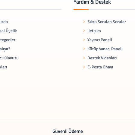
Yardım & Destek
ızda
Sıkça Sorulan Sorular
al Üyelik
İletişim
tegoriler
Yayıncı Paneli
alışır?
Kütüphaneci Paneli
cı Kılavuzu
Destek Videoları
kları
E-Posta Onayı
Güvenli Ödeme