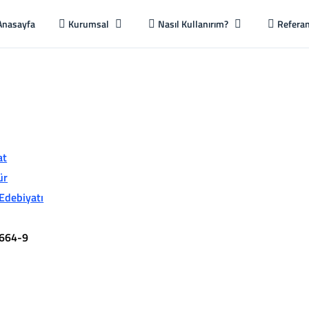
Anasayfa
Kurumsal
Nasıl Kullanırım?
Referan
at
ür
Edebiyatı
664-9