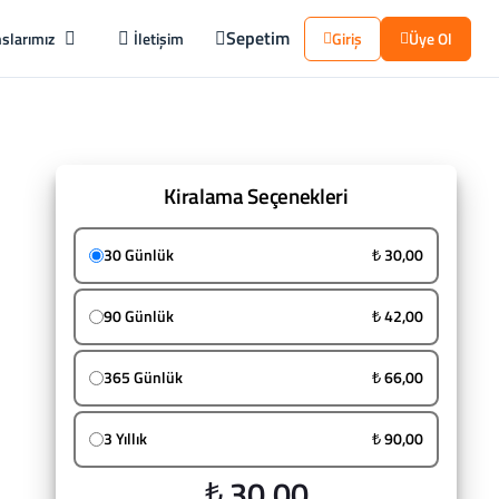
Sepetim
slarımız
İletişim
Giriş
Üye Ol
Kiralama Seçenekleri
30 Günlük
₺ 30,00
90 Günlük
₺ 42,00
365 Günlük
₺ 66,00
3 Yıllık
₺ 90,00
₺ 30,00