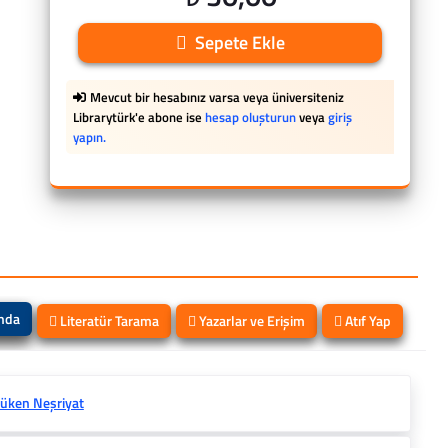
Sepete Ekle
Mevcut bir hesabınız varsa veya üniversiteniz
Librarytürk'e abone ise
hesap oluşturun
veya
giriş
yapın.
ında
Literatür Tarama
Yazarlar ve Erişim
Atıf Yap
üken Neşriyat