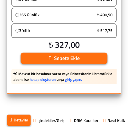
365 Günlük
₺ 490,50
3 Yıllık
₺ 517,75
₺ 327,00
Sepete Ekle
Mevcut bir hesabınız varsa veya üniversiteniz Librarytürk'e
abone ise
hesap oluşturun
veya
giriş yapın.
Detaylar
İçindekiler/Giriş
DRM Kuralları
Nasıl Kullanı