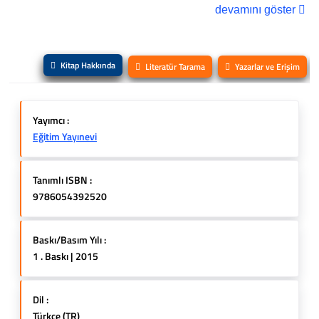
devamını göster
Kitap Hakkında
Literatür Tarama
Yazarlar ve Erişim
Yayımcı :
Eğitim Yayınevi
Tanımlı ISBN :
9786054392520
Baskı/Basım Yılı :
1 . Baskı | 2015
Dil :
Türkçe (TR)