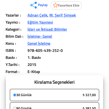
Paylaş
Favorilere Ekle
Yazarlar :
Adnan Çelik
,
M. Şerif Şimşek
Yayımcı :
Eğitim Yayınevi
Kategori :
İdari ve İktisadi Bilimler
Bilim Dalı :
İşletme- Genel
Konu :
Genel İşletme
ISBN :
978-605-439-252-0
Baskı :
1. Baskı
Y.Tarihi :
2015
Format :
E-Kitap
Kiralama Seçenekleri
30 Günlük
₺ 327,00
90 Günlük
₺ 381,50