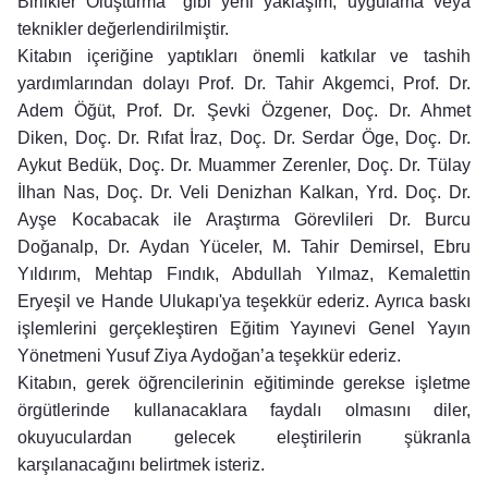
Birlikler Oluşturma" gibi yeni yaklaşım, uygulama veya
teknikler değerlendirilmiştir.
Kitabın içeriğine yaptıkları önemli katkılar ve tashih
yardımlarından dolayı Prof. Dr. Tahir Akgemci, Prof. Dr.
Adem Öğüt, Prof. Dr. Şevki Özgener, Doç. Dr. Ahmet
Diken, Doç. Dr. Rıfat İraz, Doç. Dr. Serdar Öge, Doç. Dr.
Aykut Bedük, Doç. Dr. Muammer Zerenler, Doç. Dr. Tülay
İlhan Nas, Doç. Dr. Veli Denizhan Kalkan, Yrd. Doç. Dr.
Ayşe Kocabacak ile Araştırma Görevlileri Dr. Burcu
Doğanalp, Dr. Aydan Yüceler, M. Tahir Demirsel, Ebru
Yıldırım, Mehtap Fındık, Abdullah Yılmaz, Kemalettin
Eryeşil ve Hande Ulukapı'ya teşekkür ederiz. Ayrıca baskı
işlemlerini gerçekleştiren Eğitim Yayınevi Genel Yayın
Yönetmeni Yusuf Ziya Aydoğan’a teşekkür ederiz.
Kitabın, gerek öğrencilerinin eğitiminde gerekse işletme
örgütlerinde kullanacaklara faydalı olmasını diler,
okuyuculardan gelecek eleştirilerin şükranla
karşılanacağını belirtmek isteriz.