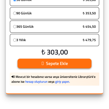
90 Günlük
₺ 353,50
365 Günlük
₺ 454,50
3 Yıllık
₺ 479,75
₺ 303,00
Sepete Ekle
Mevcut bir hesabınız varsa veya üniversiteniz Librarytürk'e
abone ise
hesap oluşturun
veya
giriş yapın.