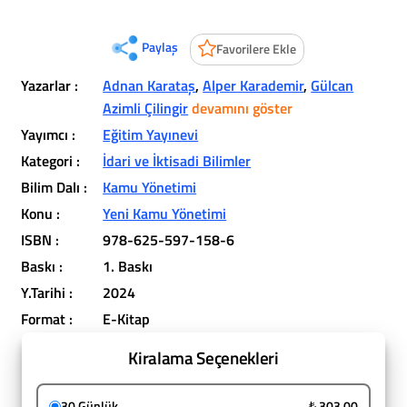
Paylaş
Favorilere Ekle
Yazarlar :
Adnan Karataş
,
Alper Karademir
,
Gülcan
Azimli Çilingir
devamını göster
Yayımcı :
Eğitim Yayınevi
Kategori :
İdari ve İktisadi Bilimler
Bilim Dalı :
Kamu Yönetimi
Konu :
Yeni Kamu Yönetimi
ISBN :
978-625-597-158-6
Baskı :
1. Baskı
Y.Tarihi :
2024
Format :
E-Kitap
Kiralama Seçenekleri
30 Günlük
₺ 303,00