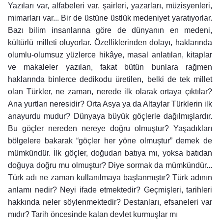
Yazıları var, alfabeleri var, şairleri, yazarları, müzisyenleri,
mimarları var... Bir de üstüne üstlük medeniyet yaratıyorlar.
Bazı bilim insanlarına göre de dünyanın en medeni,
kültürlü milleti oluyorlar. Özelliklerinden dolayı, haklarında
olumlu-olumsuz yüzlerce hikâye, masal anlatılan, kitaplar
ve makaleler yazılan, fakat bütün bunlara rağmen
haklarında binlerce dedikodu üretilen, belki de tek millet
olan Türkler, ne zaman, nerede ilk olarak ortaya çıktılar?
Ana yurtları neresidir? Orta Asya ya da Altaylar Türklerin ilk
anayurdu mudur? Dünyaya büyük göçlerle dağılmışlardır.
Bu göçler nereden nereye doğru olmuştur? Yaşadıkları
bölgelere bakarak “göçler her yöne olmuştur” demek de
mümkündür. İlk göçler, doğudan batıya mı, yoksa batıdan
doğuya doğru mu olmuştur? Diye sormak da mümkündür...
Türk adı ne zaman kullanılmaya başlanmıştır? Türk adının
anlamı nedir? Neyi ifade etmektedir? Geçmişleri, tarihleri
hakkında neler söylenmektedir? Destanları, efsaneleri var
mıdır? Tarih öncesinde kalan devlet kurmuşlar mı