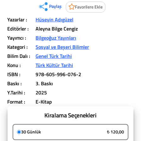
Paylaş
Favorilere Ekle
Yazarlar :
Hüseyin Adıgüzel
Editörler :
Aleyna Bilge Cengiz
Yayımcı :
Bilgeoğuz Yayınları
Kategori :
Sosyal ve Beşeri Bilimler
Bilim Dalı :
Genel Türk Tarihi
Konu :
Türk Kültür Tarihi
ISBN :
978-605-996-076-2
Baskı :
3. Baskı
Y.Tarihi :
2025
Format :
E-Kitap
Kiralama Seçenekleri
30 Günlük
₺ 120,00