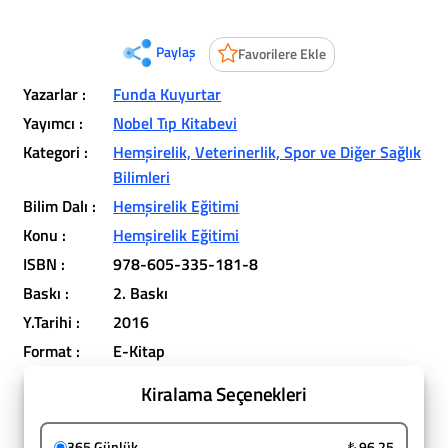
Paylaş
Favorilere Ekle
Yazarlar :
Funda Kuyurtar
Yayımcı :
Nobel Tıp Kitabevi
Kategori :
Hemşirelik, Veterinerlik, Spor ve Diğer Sağlık
Bilimleri
Bilim Dalı :
Hemşirelik Eğitimi
Konu :
Hemşirelik Eğitimi
ISBN :
978-605-335-181-8
Baskı :
2. Baskı
Y.Tarihi :
2016
Format :
E-Kitap
Kiralama Seçenekleri
365 Günlük
₺ 96,25