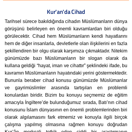
Kur'an'da Cihad
Tarihsel sürece bakıldığında cihadın Müslümanların dünya
görüşünü belirleyen en önemli kavramlardan biri olduğu
görülecektir. Cihad hem Müslümanların kendi hayatlarını
hem de diğer insanlarla, devletlerle olan ilişkilerini en fazla
şekillendiren bir olgu olarak karşımıza çıkmaktadır. Nitekim
günümüzde bazı Müslümanların bir slogan olarak da
kullana geldiği “hayat, iman ve cihattır” şeklindeki ifade, bu
kavramın Müslümanların hayatındaki yerini göstermektedir.
Bununla beraber cihad konusu günümüzde Müslümanlar
ve gayrimüslimler arasında tartışılan en problemli
konulardan biridir. Bizim bu konuyu seçmemiz de eğitim
amacıyla İngiltere’de bulunduğumuz sırada, Batı’nın cihad
konusunu İslam dünyasının en önemli problemlerinden biri
olarak algılamasını fark etmemiz ve konuyla ilgili birçok
çalışma yapılmış olmasına rağmen konuyu doğrudan
Kur’ân merkezli tetkik eden ciddi bir araştırmanın