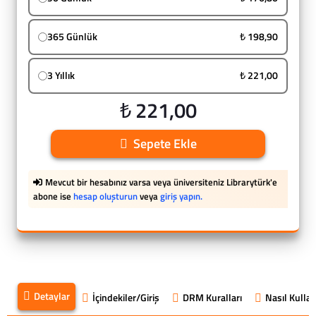
365 Günlük
₺ 198,90
3 Yıllık
₺ 221,00
₺ 221,00
Sepete Ekle
Mevcut bir hesabınız varsa veya üniversiteniz Librarytürk'e
abone ise
hesap oluşturun
veya
giriş yapın.
Detaylar
İçindekiler/Giriş
DRM Kuralları
Nasıl Kullanı