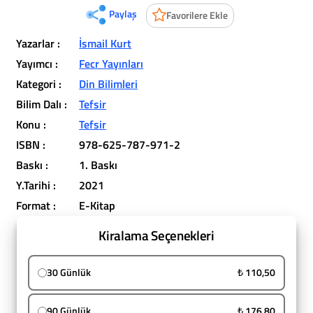
Paylaş
Favorilere Ekle
Yazarlar :
İsmail Kurt
Yayımcı :
Fecr Yayınları
Kategori :
Din Bilimleri
Bilim Dalı :
Tefsir
Konu :
Tefsir
ISBN :
978-625-787-971-2
Baskı :
1. Baskı
Y.Tarihi :
2021
Format :
E-Kitap
Kiralama Seçenekleri
30 Günlük
₺ 110,50
90 Günlük
₺ 176,80