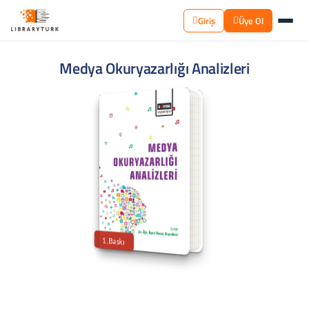
Giriş
Üye Ol
Medya Okuryazarlığı Analizleri
L
ib
r
a
r
y
t
ü
k
lit
e
r
a
r
v
u
c
u
n
u
z
u
n
in
d
r
t
ü
a
iç
e
1.Baskı