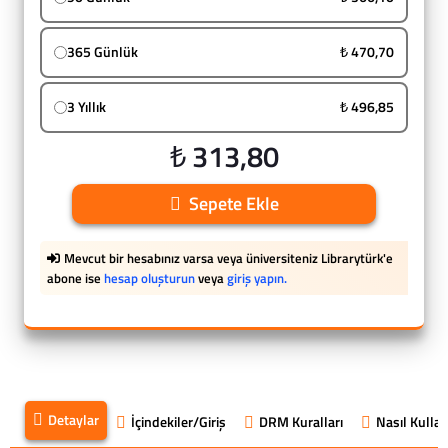
365 Günlük
₺ 470,70
3 Yıllık
₺ 496,85
₺ 313,80
Sepete Ekle
Mevcut bir hesabınız varsa veya üniversiteniz Librarytürk'e
abone ise
hesap oluşturun
veya
giriş yapın.
Detaylar
İçindekiler/Giriş
DRM Kuralları
Nasıl Kullanı