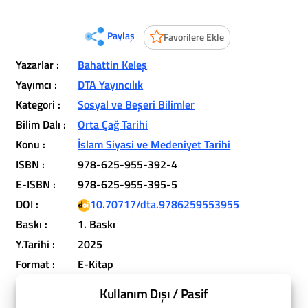
Paylaş
Favorilere Ekle
Yazarlar :
Bahattin Keleş
Yayımcı :
DTA Yayıncılık
Kategori :
Sosyal ve Beşeri Bilimler
Bilim Dalı :
Orta Çağ Tarihi
Konu :
İslam Siyasi ve Medeniyet Tarihi
ISBN :
978-625-955-392-4
E-ISBN :
978-625-955-395-5
DOI :
10.70717/dta.9786259553955
Baskı :
1. Baskı
Y.Tarihi :
2025
Format :
E-Kitap
Kullanım Dışı / Pasif