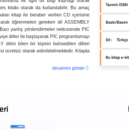
amlama ile ilgili bir bilgi kaynağı olarak
Tanımlı ISBN 
ers kitabı olarak da kullanılabilir. Bu amaç
arı kitap ile beraber verilen CD içerisine
Baskı/Basım Yı
 olarak öğrenmeleri gereken dil ASSEMBLY
. Bazı yanlış yönlendirmeler neticesinde PIC
ye diller ile başlayarak PIC programlamayı
Dil :
Türkçe 
lini bilen bir kişinin bahsedilen dilleri
 ücretsiz olarak edinilebilmektedir. Kitapta
Bu kitap e-kit
devamını göster
eri