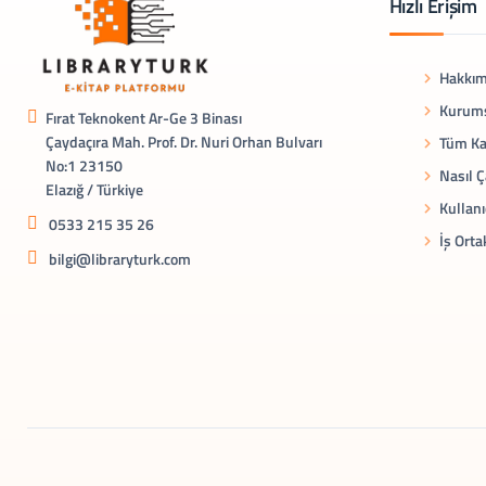
Hızlı Erişim
Hakkım
Kurums
Fırat Teknokent Ar-Ge 3 Binası
Çaydaçıra Mah. Prof. Dr. Nuri Orhan Bulvarı
Tüm Ka
No:1 23150
Nasıl Ç
Elazığ / Türkiye
Kullanı
0533 215 35 26
İş Orta
bilgi@libraryturk.com