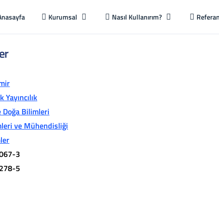
Anasayfa
Kurumsal
Nasıl Kullanırım?
Referan
er
mir
 Yayıncılık
 Doğa Bilimleri
mleri ve Mühendisliği
ler
067-3
278-5