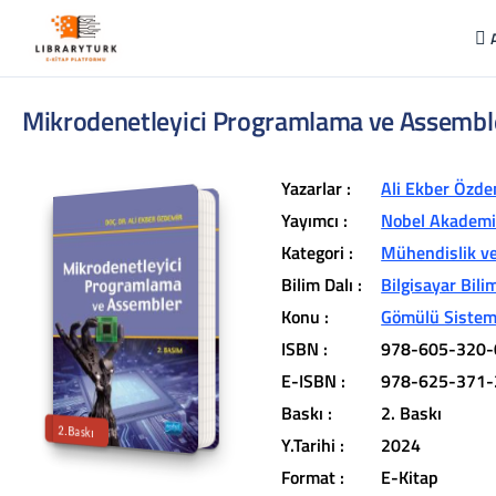
Mikrodenetleyici Programlama ve Assembl
Yazarlar :
Ali Ekber Özde
Yayımcı :
Nobel Akademik
Kategori :
Mühendislik ve
Bilim Dalı :
Bilgisayar Bili
L
ib
r
a
r
y
t
ü
k
lit
e
r
a
r
v
u
c
u
n
u
z
u
n
in
d
Konu :
Gömülü Sistem
r
ISBN :
978-605-320-
t
ü
a
E-ISBN :
978-625-371-
iç
e
Baskı :
2. Baskı
2.Baskı
Y.Tarihi :
2024
Format :
E-Kitap