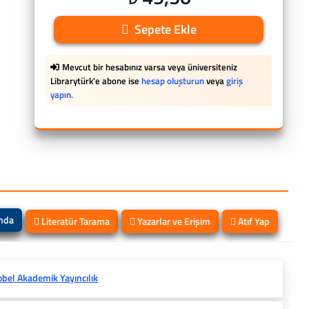
Sepete Ekle
Mevcut bir hesabınız varsa veya üniversiteniz
Librarytürk'e abone ise
hesap oluşturun
veya
giriş
yapın.
ında
Literatür Tarama
Yazarlar ve Erişim
Atıf Yap
bel Akademik Yayıncılık