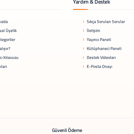
Yardım & Destek
ızda
Sıkça Sorulan Sorular
al Üyelik
İletişim
tegoriler
Yayıncı Paneli
alışır?
Kütüphaneci Paneli
cı Kılavuzu
Destek Videoları
kları
E-Posta Onayı
Güvenli Ödeme