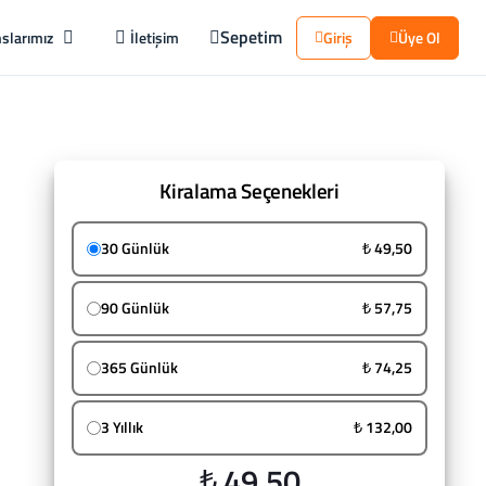
Sepetim
slarımız
İletişim
Giriş
Üye Ol
Kiralama Seçenekleri
30 Günlük
₺ 49,50
90 Günlük
₺ 57,75
365 Günlük
₺ 74,25
3 Yıllık
₺ 132,00
₺ 49,50