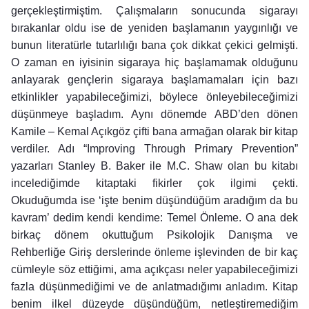
gerçekleştirmiştim. Çalışmaların sonucunda sigarayı
bırakanlar oldu ise de yeniden başlamanın yaygınlığı ve
bunun literatürle tutarlılığı bana çok dikkat çekici gelmişti.
O zaman en iyisinin sigaraya hiç başlamamak olduğunu
anlayarak gençlerin sigaraya başlamamaları için bazı
etkinlikler yapabileceğimizi, böylece önleyebileceğimizi
düşünmeye başladım. Aynı dönemde ABD’den dönen
Kamile – Kemal Açıkgöz çifti bana armağan olarak bir kitap
verdiler. Adı “Improving Through Primary Prevention”
yazarları Stanley B. Baker ile M.C. Shaw olan bu kitabı
incelediğimde kitaptaki fikirler çok ilgimi çekti.
Okuduğumda ise ‘işte benim düşündüğüm aradığım da bu
kavram’ dedim kendi kendime: Temel Önleme. O ana dek
birkaç dönem okuttuğum Psikolojik Danışma ve
Rehberliğe Giriş derslerinde önleme işlevinden de bir kaç
cümleyle söz ettiğimi, ama açıkçası neler yapabileceğimizi
fazla düşünmediğimi ve de anlatmadığımı anladım. Kitap
benim ilkel düzeyde düşündüğüm, netleştiremediğim