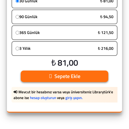
30 Günlük
₺ 81,00
90 Günlük
₺ 94,50
365 Günlük
₺ 121,50
3 Yıllık
₺ 216,00
₺ 81,00
Sepete Ekle
Mevcut bir hesabınız varsa veya üniversiteniz Librarytürk'e
abone ise
hesap oluşturun
veya
giriş yapın.