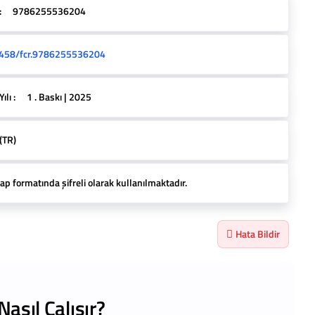
:
9786255536204
458/fcr.9786255536204
lı :
1 . Baskı | 2025
(TR)
ap formatında şifreli olarak kullanılmaktadır.
Hata Bildir
Nasıl Çalışır?