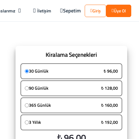
Sepetim
slarımız
İletişim
Giriş
Üye Ol
Kiralama Seçenekleri
30 Günlük
₺ 96,00
90 Günlük
₺ 128,00
365 Günlük
₺ 160,00
3 Yıllık
₺ 192,00
₺ 96,00