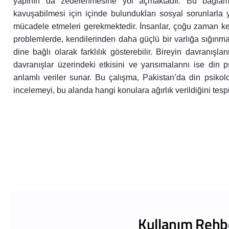
yapının da zedelenmesine yol açmaktadır. Bu bağlamd
kavuşabilmesi için içinde bulundukları sosyal sorunlarla 
mücadele etmeleri gerekmektedir. İnsanlar, çoğu zaman ke
problemlerde, kendilerinden daha güçlü bir varlığa sığınma i
dine bağlı olarak farklılık gösterebilir. Bireyin davranışlar
davranışlar üzerindeki etkisini ve yansımalarını ise din p
anlamlı veriler sunar. Bu çalışma, Pakistan’da din psikol
incelemeyi, bu alanda hangi konulara ağırlık verildiğini tespit
Kullanım Rehb