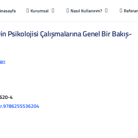
Anasayfa
Kurumsal
Nasıl Kullanırım?
Referan
in Psikolojisi Çalışmalarına Genel Bir Bakış-
arı
620-4
cr.9786255536204