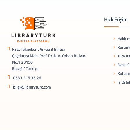
Hızlı Erişim
Hakkım
Kurums
Fırat Teknokent Ar-Ge 3 Binası
Çaydaçıra Mah. Prof. Dr. Nuri Orhan Bulvarı
Tüm Ka
No:1 23150
Nasıl Ç
Elazığ / Türkiye
Kullanı
0533 215 35 26
İş Orta
bilgi@libraryturk.com