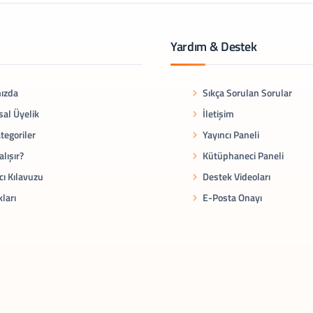
Yardım & Destek
ızda
Sıkça Sorulan Sorular
al Üyelik
İletişim
tegoriler
Yayıncı Paneli
alışır?
Kütüphaneci Paneli
cı Kılavuzu
Destek Videoları
kları
E-Posta Onayı