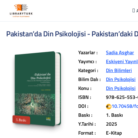
Pakistan’da Din Psikolojisi - Pakistan’daki D
Yazarlar :
Sadia Asghar
Yayımcı :
Eskiyeni Yayınl
Kategori :
Din Bilimleri
Bilim Dalı :
Din Psikolojisi
L
ib
r
a
r
y
t
ü
k
lit
e
r
a
r
v
u
c
u
n
u
z
u
n
in
d
Konu :
Din Psikolojisi
r
ISBN :
978-625-553-
t
ü
a
DOI :
10.70458/f
iç
e
Baskı :
1. Baskı
1.Baskı
Y.Tarihi :
2025
Format :
E-Kitap