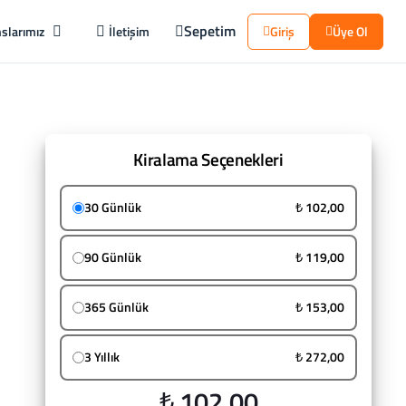
Sepetim
slarımız
İletişim
Giriş
Üye Ol
Kiralama Seçenekleri
30 Günlük
₺ 102,00
90 Günlük
₺ 119,00
365 Günlük
₺ 153,00
3 Yıllık
₺ 272,00
₺ 102,00