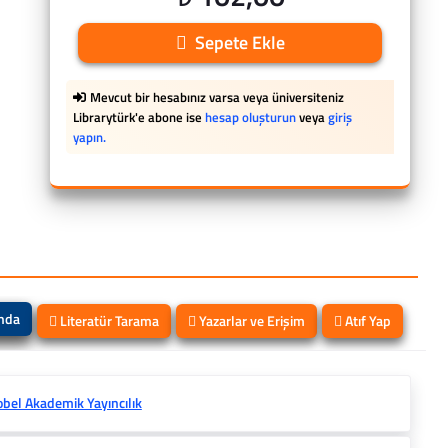
Sepete Ekle
Mevcut bir hesabınız varsa veya üniversiteniz
Librarytürk'e abone ise
hesap oluşturun
veya
giriş
yapın.
ında
Literatür Tarama
Yazarlar ve Erişim
Atıf Yap
bel Akademik Yayıncılık