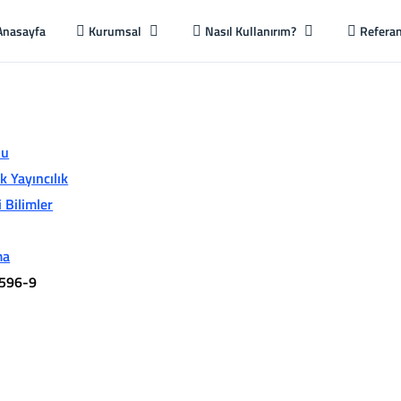
Anasayfa
Kurumsal
Nasıl Kullanırım?
Referan
lu
 Yayıncılık
i Bilimler
ma
596-9