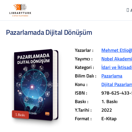
Pazarlamada Dijital Dönüşüm
Yazarlar :
Mehmet Etlioğ
Yayımcı :
Nobel Akademik
Kategori :
İdari ve İktisad
Bilim Dalı :
Pazarlama
L
ib
r
a
r
y
t
ü
k
lit
e
r
a
r
v
u
c
u
n
u
z
u
n
in
d
Konu :
Dijital Pazarla
r
ISBN :
978-625-433-
t
ü
a
Baskı :
1. Baskı
iç
e
Y.Tarihi :
2022
1.Baskı
Format :
E-Kitap