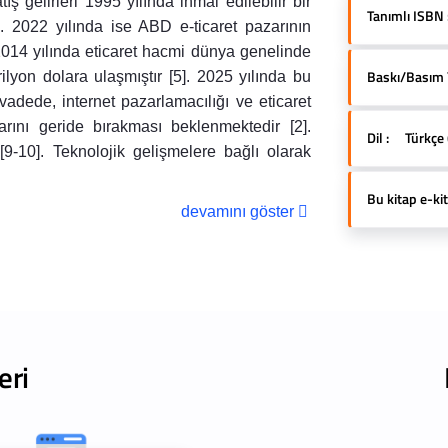
ş gelirleri 1995 yılında ihmal edilebilir bir
Tanımlı ISBN 
. 2022 yılında ise ABD e-ticaret pazarının
 2014 yılında eticaret hacmi dünya genelinde
Baskı/Basım Yı
rilyon dolara ulaşmıştır [5]. 2025 yılında bu
adede, internet pazarlamacılığı ve eticaret
arını geride bırakması beklenmektedir [2].
Dil :
Türkçe 
 [9-10]. Teknolojik gelişmelere bağlı olarak
Bu kitap e-kit
devamını göster
eri