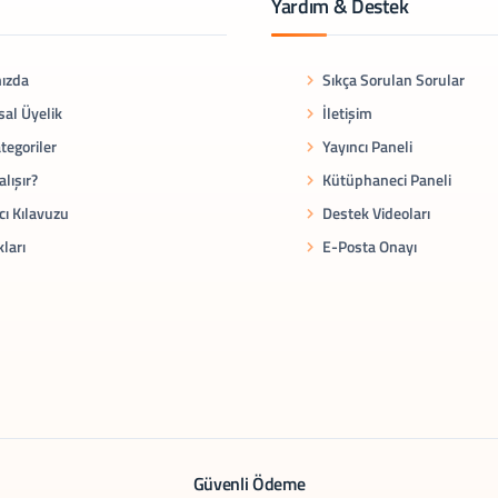
Yardım & Destek
ızda
Sıkça Sorulan Sorular
al Üyelik
İletişim
tegoriler
Yayıncı Paneli
alışır?
Kütüphaneci Paneli
cı Kılavuzu
Destek Videoları
kları
E-Posta Onayı
Güvenli Ödeme