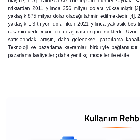
ulaşmıştır [3]. Yalnızca ABD'de toplam internet kaynaklı satı
miktardan 2011 yılında 256 milyar dolara yükselmiştir [2]
yaklaşık 875 milyar dolar olacağı tahmin edilmektedir [4].
yaklaşık 1.3 trilyon dolar iken 2021 yılında yaklaşık beş t
rakamın yedi trilyon doları aşması öngörülmektedir. Uzun v
satışlarındaki artışın, daha geleneksel pazarlama kanall
Teknoloji ve pazarlama kavramları birbiriyle bağlantılıdır
pazarlama faaliyetleri; daha yenilikçi modeller ile etkile
Kullanım Rehb