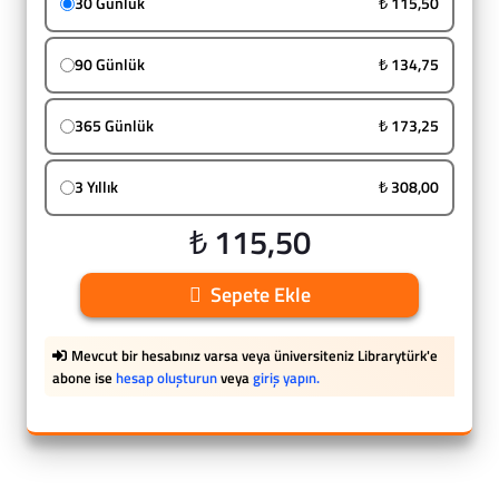
30 Günlük
₺ 115,50
90 Günlük
₺ 134,75
365 Günlük
₺ 173,25
3 Yıllık
₺ 308,00
₺ 115,50
Sepete Ekle
Mevcut bir hesabınız varsa veya üniversiteniz Librarytürk'e
abone ise
hesap oluşturun
veya
giriş yapın.