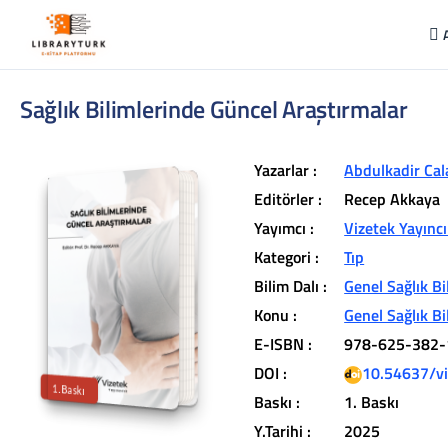
Sağlık Bilimlerinde Güncel Araştırmalar
Yazarlar :
Abdulkadir Cal
Editörler :
Recep Akkaya
Yayımcı :
Vizetek Yayıncı
Kategori :
Tıp
L
ib
r
a
r
y
t
ü
k
lit
e
r
a
r
v
u
c
u
n
u
z
u
n
in
d
Bilim Dalı :
Genel Sağlık Bi
r
Konu :
Genel Sağlık Bi
t
ü
a
E-ISBN :
978-625-382-
iç
e
DOI :
10.54637/v
1.Baskı
Baskı :
1. Baskı
Y.Tarihi :
2025