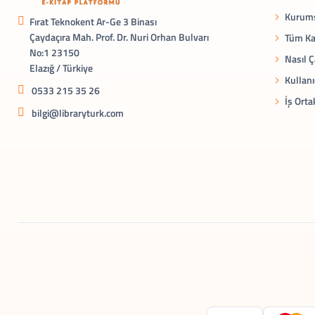
Kurums
Fırat Teknokent Ar-Ge 3 Binası
Çaydaçıra Mah. Prof. Dr. Nuri Orhan Bulvarı
Tüm Ka
No:1 23150
Nasıl Ç
Elazığ / Türkiye
Kullanı
0533 215 35 26
İş Orta
bilgi@libraryturk.com