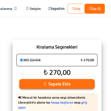
Sepetim
slarımız
İletişim
Giriş
Üye Ol
Kiralama Seçenekleri
365 Günlük
₺ 270,00
₺ 270,00
Sepete Ekle
Mevcut bir hesabınız varsa veya üniversiteniz
Librarytürk'e abone ise
hesap oluşturun
veya
giriş
yapın.