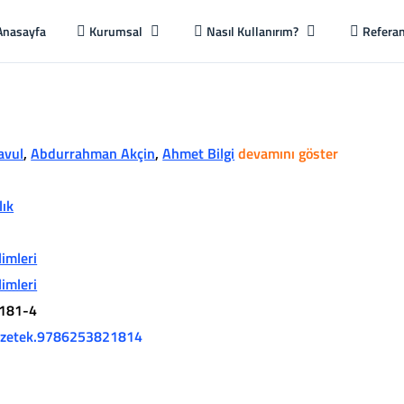
Anasayfa
Kurumsal
Nasıl Kullanırım?
Referan
avul
,
Abdurrahman Akçin
,
Ahmet Bilgi
devamını göster
lık
limleri
limleri
181-4
izetek.9786253821814