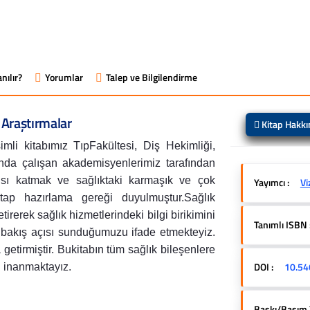
nılır?
Yorumlar
Talep ve Bilgilendirme
 Araştırmalar
Kitap Hakk
imli kitabımız TıpFakültesi, Diş Hekimliği,
nda çalışan akademisyenlerimiz tarafından
açısı katmak ve sağlıktaki karmaşık ve çok
Yayımcı :
Vi
tap hazırlama gereği duyulmuştur.Sağlık
etirerek sağlık hizmetlerindeki bilgi birikimini
Tanımlı ISBN 
r bakış açısı sunduğumuzu ifade etmekteyiz.
a getirmiştir. Bukitabın tüm sağlık bileşenlere
DOI :
10.54
ni inanmaktayız.
Baskı/Basım Yı