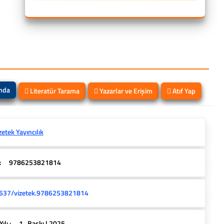
ında
Literatür Tarama
Yazarlar ve Erişim
Atıf Yap
zetek Yayıncılık
:
9786253821814
637/vizetek.9786253821814
lı :
1 . Baskı | 2025