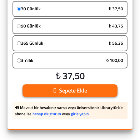
30 Günlük
₺ 37,50
90 Günlük
₺ 43,75
365 Günlük
₺ 56,25
3 Yıllık
₺ 100,00
₺ 37,50
Sepete Ekle
Mevcut bir hesabınız varsa veya üniversiteniz Librarytürk'e
abone ise
hesap oluşturun
veya
giriş yapın.