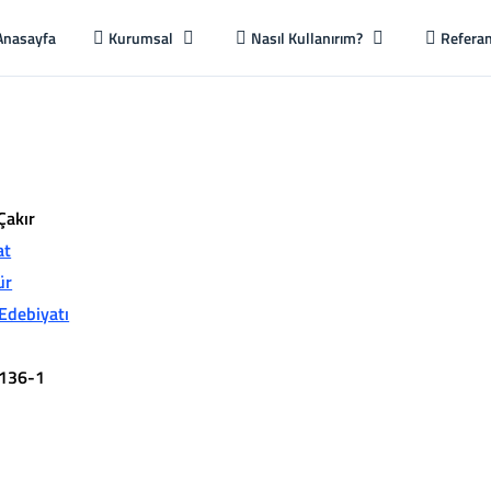
Anasayfa
Kurumsal
Nasıl Kullanırım?
Referan
Çakır
at
ür
Edebiyatı
136-1