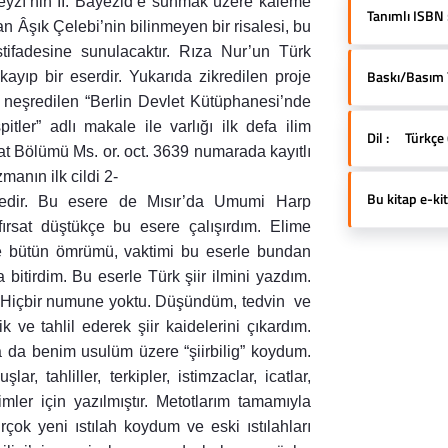
Feyzî’nin II. Bayezid’e sunmak üzere kaleme
Tanımlı ISBN 
dan Âşık Çelebi’nin bilinmeyen bir risalesi, bu
istifadesine sunulacaktır. Rıza Nur’un Türk
Baskı/Basım Yı
 kayıp bir eserdir. Yukarıda zikredilen proje
neşredilen “Berlin Devlet Kütüphanesi’nde
er” adlı makale ile varlığı ilk defa ilim
Dil :
Türkçe 
t Bölümü Ms. or. oct. 3639 numarada kayıtlı
zmanın ilk cildi 2-
Bu kitap e-kit
edir. Bu esere de Mısır’da Umumi Harp
ırsat düştükçe bu esere çalışırdım. Elime
’te bütün ömrümü, vaktimi bu eserle bundan
itirdim. Bu eserle Türk şiir ilmini yazdım.
r. Hiçbir numune yoktu. Düşündüm, tedvin ve
k ve tahlil ederek şiir kaidelerini çıkardım.
na da benim usulüm üzere “şiirbilig” koydum.
r, tahliller, terkipler, istimzaclar, icatlar,
imler için yazılmıştır. Metotlarım tamamıyla
irçok yeni ıstılah koydum ve eski ıstılahları