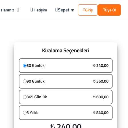
Sepetim
slarımız
İletişim
Giriş
Üye Ol
Kiralama Seçenekleri
30 Günlük
₺ 240,00
90 Günlük
₺ 360,00
365 Günlük
₺ 600,00
3 Yıllık
₺ 840,00
₺ 240,00