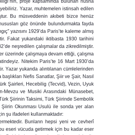
biligi’nin, proje kapsamında bulunan nüsha
ebiliriz. Yazar, muhtemelen istinsah edilen
ştur. Bu müsveddenin akıbeti bizce henüz
 hususları göz önünde bulundurmakta fayda
gıç” yazısını 1929’da Paris’te kaleme almış
r. Fakat yukarıdaki iktibasta 1930 tarihini
2’de neşredilen çalışmalar da zikredilmiştir.
ser üzerinde çalışmaya devam ettiği, çalışma
naatindeyiz. Nitekim Paris’te 16 Mart 1930’da
ir. Yazar yukarıda alıntılanan cümlelerinden
başlıkları Nefis Sanatlar, Şiir ve Şair, Nasıl
Türk Şairleri, Hecebilig (Tecvid), Vezin, Uyuk
ezin-Mevzu ve Musiki Arasındaki Münasebet,
rk Şiirinin Taksimi, Türk Şiirinde Sembolik
, Şiirin Okunması Usulü ile sonda yer alan
in şu ifadeleri kullanmaktadır:
ımızdan düşülen notların sonuna ise “Hazırlayanların Notu” manasında HN rumuzu eklenmiştir. Yazarın, sadece Türk şiirini ele alan bu çalışmasında manzum kısımlar ihtiva eden eserleri de değerlendirdiği anlaşılmaktadır. Sinan Paşa’nın Tazarru’nâme adlı manzum-mensur eseri bunlardan biridir. Çalışmanın sonuna bizim tarafımızdan bir dizin ilave edilmiştir. Eser neşre hazırlanırken Türk Şiirbiligi adının Türk Şiirbiligi Tiretesi ile aynı anlamı karşılayacağına hükmedildiğinden kitabın adına Türk Şiirbiligi denmiştir. Eserle ilgili söylenebilecek en önemli hususlardan biri Rıza Nur’un verilerden hareket ederek somut ve ispatlanabilir kaideler belirleme gayretinde olduğudur. Nitekim yazar, “Başlangıç” adını verdiği bölümde “Nazari veya indî bir tasnif ve icada teşebbüs etmedim.” demektedir. Yazarın bir diğer önemli iddiası ise “Araplar arasında çadır çadır dolaşıp Arap veznini meydana çıkaran, tespit eden ve adını Arap aruzuna veren el-Halil nasıl yapmış ise” öyle Türk veznini yapmış olduğunu söylemesidir. Bu bilgiler, yazarın bu eseri yazmasının ardındaki motivasyonu izah eder niteliktedir. Türk Şiirbiligi Tiretesi, haddizatında daha büyük bir çalışmanın parçasıdır. Rıza Nur, Türk şiirini bir bütün olarak ele almak istemiş, başlangıç noktası olarak elinizdeki bu eseri tasarlamış, bu eserle eşzamanlı olarak Türk Şiirinin Evolusyonu, Tarihi ve Analitik (Tahlilî) Tedkiki adlı çalışmasını da kaleme almıştır. Bugün bir nüshası Bibliothèque nationale de France’ta bulunan eser, Türk Şiirbiligi Tiretesi’nin mütemmimidir. Rıza Nur bu çalışması için şöyle söylemektedir: Mühim eserlerimdendir. Müsveddede 1783 sahifedir. Türk şiirinin tarihidir. Şairlerin şiirlerini, şiirlerinin şiir ilmi noktasından tahlilini, şairlerin tercüme-i hâllerini havidir. 1916 tarihinde Kahire’de başlamıştım. Uzun zamanımı yedi. 1929’da Paris’te ikmal ettim. Bu eserde 212 şairin 33.686 parça şiirinde 938.192 mısra, bunların şiir şekli, vezin, kafiye, imale, lafz sanatı, tenafür vb. ahvali şiir ilmi noktasından tetkik ve tahlil edilmiştir. Yine bu eser için ne kadar aruz üzerine Türkçe eser varsa gördüğüm gibi Arap, Acem, Latin, Fransız şiirbiliglerini dahi tetkik ettim. Bu suretle bu eseri vücuda getirdim. Böyle bir eser henüz bizde yazılmadığı gibi Fransız şiiri için dahi yapılmamıştır. Eser dört fasıldır: anonimler, saz şairleri, tekke şairleri, klasikler. Kaşgar’dan Cezayir’e kadar Şark’ta ve Garp’ta, Kazan’dan Mısır’a ve Hint’e kadar Şimal’de ve Cenup’ta, halkta ve münevverlerde olan şiirlerin bizde ve Avrupa’da neşr olunmuş ve benim topladığım halk şiirleriyle basma ve yazma klasikler divan ve mesnevileri tetkik edilmiştir. Münderecat: Başlangıç. Girim (Türk şiirinin muhtelif taksimleri, Türk şairlerinin sayısı, adları). Bundan sonra metin gelir ve Orhun Yazıları şiirinden Oğuznâme şiirinden, Kutadgubilig şiirlerinden başlayıp Rusya’da, İran’da, Çin Türkistanı’nda, Anadolu, Rumeli, Cezayir vb. eski ve yeni Türk yurtlarındaki Türk şiirleri tetkik edilmiştir. Nihayet Çağatay, Azeri ve Türkiye klasiklerinden günümüze kadar olan şairler mütalaa olunmuştur. Netice itibarıyla Türk Şiirbiligi adlı hacimli eser, müellifinin 15 senesini, bu satırların yazarlarının ise 1,5 sene boyunca müşterek ve yoğun mesaisini almış ve nihayet gün ışığına çıkmıştır. Bu yayının yeni çalışmalara kapı aralaması ve alanında yol gösterici olması memuldür. Rıza Nur’un emeğinin mahsulü olan bu çalışmanın yıllar sonra ilim âlemiyle ve okuyucuyla buluşması ise memnuniyetimizi muciptir. Adı geçen proje kapsamında hayat bulan her eserde, daha önceki çalışmalarda olduğu gibi, Berlin Devlet Kütüphanesi, Şarkiyat Bölümü görevlilerinin katkısı büyüktür: Bölüm Müdürü Christoph Rauch’a, Melitta Multani’ye, Nicolé Fürtig’e, Berhanu Baysa’ya ve özellikle Türkçe Yazmalar sorumlusu Dr. Thoralf Hanstein’a müteşekkiriz. Ayrıca eserin tespit edilmesinin ardından Berlin’de ilk değerlendirmeyi yapan ve eserin dijital görüntülerini alan Ahmet Emin Saraç’a, bazı kaynaklara ulaşmamızda yardımlarını esirgemeyen PD. Dr. Harald Bichlmeier’a, bazı şiirleri okumadaki desteklerinden dolayı Dr. Kishimjan Eshenkulova’ya, bu çalışmanın yayına hazırlık safahatını yakından takip eden ve neşredilmesini sağlayan İhsan Ayal’a, kitabın editörlük vazifesini üstlenen