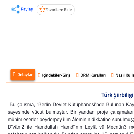
Paylaş
Favorilere Ekle
Detaylar
İçindekiler/Giriş
DRM Kuralları
Nasıl Kulla
Türk Şiirbiligi
Bu çalışma, “Berlin Devlet Kütüphanesi’nde Bulunan Kayıt
sayesinde vücut bulmuştur. Bir yandan proje çalışmalar
mühim eserler peyderpey ilim âleminin dikkatine sunulmuş; 
Dîvânı2 ile Hamdullah Hamdî’nin Leylâ vü Mecnûn3 mesne