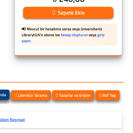
Sepete Ekle
Mevcut bir hesabınız varsa veya üniversiteniz
Librarytürk'e abone ise
hesap oluşturun
veya
giriş
yapın.
ında
Literatür Tarama
Yazarlar ve Erişim
Atıf Yap
üken Neşriyat