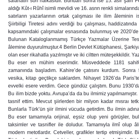
safahatın son halkasıdır. Bundan sonra ise 15. asır şairi 
aldığı Kût-ı Rûhî isimli mevlidi ve 16. asrın renkli simaların
satırların yazarlarının ortak çalışması ile ilim âleminin 
Şiirbiligi Tiretesi adını verdiği bu çalışması, haddizatında
kapsamındaki çalışmalar esnasında bulunmuş ve 2020’de 
Bulunan Kataloglanmamış Türkçe Yazmalar Üzerine Tespitl
âlemine duyurulmuştur.4 Berlin Devlet Kütüphanesi, Şarkiya
olan eser rikahatla yazılmıştır ve iki ciltten müteşekkildir. Ya
Bu eser en mühim eserimdir. Müsveddede 1181 sahif
zamanında başladım. Kahire’de çatısını kurdum. Sonra f
vesika, kitap geçtikçe saklardım. Nihayet 1926’da Paris
evvelki esere verdim. Gece gündüz çalıştım. Bunu 1930’da b
Bu ilim bizde yoktu. Avrupa’da da bu ilmimiz yapılmamıştı
tasnif ettim. Mevcut şiirlerden bir milyon kadar mısraı tetki
Bunlarla Türk’ün şiir ilmini vücuda getirdim. Bu ilmin adı
Bu eser tamamıyla orijinal, eşsiz olup yeni görüşler, buluşla
taksimler ve tasnifler ile doludur. Tamamıyla ilmî olup âl
modern metotlardır. Cetveller, grafikler tertip etmişimdir. B