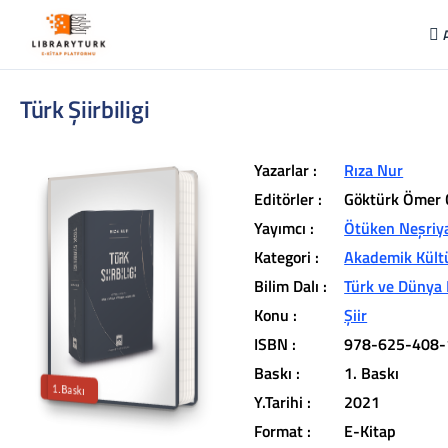
Türk Şiirbiligi
Yazarlar :
Rıza Nur
Editörler :
Göktürk Ömer 
Yayımcı :
Ötüken Neşriy
Kategori :
Akademik Kült
L
ib
r
a
r
y
t
ü
k
lit
e
r
a
r
v
u
c
u
n
u
z
u
n
in
d
Bilim Dalı :
Türk ve Dünya 
r
Konu :
Şiir
t
ü
a
ISBN :
978-625-408-
iç
e
Baskı :
1. Baskı
1.Baskı
Y.Tarihi :
2021
Format :
E-Kitap