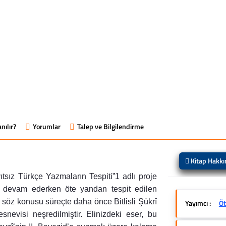
nılır?
Yorumlar
Talep ve Bilgilendirme
Kitap Hakk
sız Türkçe Yazmaların Tespiti”1 adlı proje
ı devam ederken öte yandan tespit edilen
söz konusu süreçte daha önce Bitlisli Şükrî
Yayımcı :
Öt
visi neşredilmiştir. Elinizdeki eser, bu