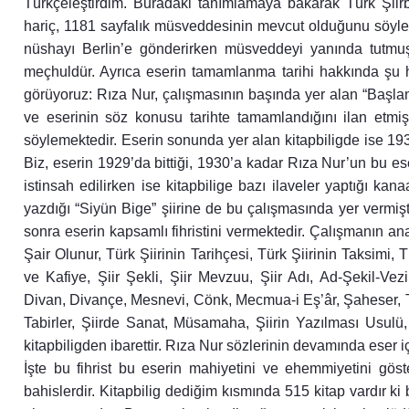
Türkçeleştirdim. Buradaki tanımlamaya bakarak Türk Şiir
hariç, 1181 sayfalık müsveddesinin mevcut olduğunu söyley
nüshayı Berlin’e gönderirken müsveddeyi yanında tutmu
meçhuldür. Ayrıca eserin tamamlanma tarihi hakkında şu
görüyoruz: Rıza Nur, çalışmasının başında yer alan “Başlan
ve eserinin söz konusu tarihte tamamlandığını ilan etmişti
söylemektedir. Eserin sonunda yer alan kitapbiligde ise 193
Biz, eserin 1929’da bittiği, 1930’a kadar Rıza Nur’un bu e
istinsah edilirken ise kitapbilige bazı ilaveler yaptığı ka
yazdığı “Siyün Bige” şiirine de bu çalışmasında yer vermişt
sonra eserin kapsamlı fihristini vermektedir. Çalışmanın ana 
Şair Olunur, Türk Şiirinin Tarihçesi, Türk Şiirinin Taksimi, 
ve Kafiye, Şiir Şekli, Şiir Mevzuu, Şiir Adı, Ad-Şekil-V
Divan, Divançe, Mesnevi, Cönk, Mecmua-i Eş’âr, Şaheser, Tü
Tabirler, Şiirde Sanat, Müsamaha, Şiirin Yazılması Usulü
kitapbiligden ibarettir. Rıza Nur sözlerinin devamında eser iç
İşte bu fihrist bu eserin mahiyetini ve ehemmiyetini göstermektedir. Bunların hepsi yeni ve cevherî bahislerdir. Kitapbilig dediğim kısmında 515 kitap vardır ki bu eseri vücuda getirmek için bu kadar eser okumuşumdur. Bu eser benim dimağımın en iyi mahsulüdür. Bahislerin çoğunu ben ihdas etmişimdir. Hiç yapılmamış cetveller, grafikler tertip ettim. Türk şiirini taksim ve tasnif ettim. Şiire ait her şeyi topladım. Eski şeyleri tasfiye ve tensik ettim. Modern bir ilim hâline koydum. Birçok tasnif ve taksimler yaptım. Bunlar hep yenidir. Bu eser yeni görüşler, yeni buluşlar, keşifler ve icatlarla doludur. Eski ıstılahları Türkçeleştirdiğim gibi henüz bizde ıstılahı olmayan yeniden birçok Türkçe ıstılah koydum. Aruz vezinlerini müteharrik ve sakin yerine kısa ve uzun hece diye tarif ettim. Frenkler gibi remizlerle ve düsturlar hâlinde yazdım. Bunları bütün görmek ve anlamak için eseri okumak lazımdır. Çalışmanın Fransızca adı Traité de la versification turque’tür. Rıza Nur, Türk Şiirbiligi Tire tesi’ni okul kitabı olmak üzere Ebrece Türk Şiirbiligi adıyla ihtisar etmiş ve bu muhtasarı Türk Şiirbiligi’nin sonuna yerleştirmiştir. Rıza Nur, muhtevayı haber veren Fransızca metni ikinci cildin arka kapağının iç tarafına yapıştırılan bir zarf içerisine yerleştirmiş ve bu iki ciltlik eseri bilabedel olarak İskenderiye’den posta yolu ile Berlin Devlet Kütüphanesi’ne göndermiştir. Her iki cilt, 3 Kasım 1934’te kütüphane sağlama defterine kaydedilmiştir. Rıza Nur’dan aynı tarihte gelen başka eser yoktur. Yazarın kütüphaneye gönderdiği diğer dört cildin üçü (Ms. or. quart 1933, Ms. or. quart 1935, Ms. or. quart 1934) 26 Eylül 1934’te, Ms. or. quart 2005 numaralı cilt ise 3 Nisan 1936’da koleksiyona dâhil edilmiştir. Bu bilgiler ışığında yazarın Berlin Devlet Kütüphanesi’ne posta yoluyla üç ayrı seferde eser gönderdiğini söylemek mümkündür. Barbara Flemming, elinizdeki eser hariç diğer ciltleri tespit etmiş ve ilim âlemine tanıtmış, Türk Şiirbiligi Tiretesi ise yukarıda bahsettiğimiz proje çalışmalarına kadar bilinmeden kalmıştır. Rıza Nur, Türkbilig Revüsü adıyla İskenderiye’de çıkardığı, kendi makalelerini, eserlerini, tercümelerini vb. ihtiva eden süreli yayında Türk Şiirbiligi’nde yer verdiği bazı önemli başlıkları kısmen de olsa Fransızca olarak neşretmiştir. Bu husustaki mukayeseler, elinizdeki neşirden sonra yapılabilecektir. Aslen Arap harfleriyle yazılan Türk Şiirbiligi bu satırların yazarları tarafından, günümüz imlâ ve telaffuz hususiyetleri gözetilerek Latin harflerine aktarılmıştır. Gerekli olduğu düşünülen yerlerde ayn harfi, kesme işaretiyle gösterilmiştir. Bazı yerlerde görülen, tamamen istinsahtan veya dikkatsizlikten kaynaklandığı anlaşılan basit hatalar, çeviriyazıya yansıtılmamış, ayrıca notlandırılmamıştır. Habil ile Kabil’in babalarının Nuh peygamber olduğu, Mozart’ın Fransız olduğu şeklindeki ifadeler bu kabil hatalar arasındadır. Bunların sayısı çok değildir. Rıza Nur’un şiir iktibasları haricinde Türkçeden yaptığı iktibaslarda dili sadeleştirdiği ve bazı kısımları –belirtmeksizin- almadığı görülmektedir. Buna rağmen söz konusu kısımlar iktibas mantığı ile verilmiştir. Yazarın, bazı eserlerden bahsederken istinsah kayıtlarındaki tarihleri esas aldığı görülmektedir. Bunlar da dâhil olmak üzere metindeki tarihler olduğu gibi muhafaza edilmiştir. Özellikle tablolardaki sayılar olmak üzere pek çok yerdeki istatistiki veride hata olduğu anlaşılmaktaysa da bunları teyit etme imkanından yoksun olduğumuz için yazarın verdiği sayılar muhafaza edilmiştir. Günümüzdeki imlâ kaideleri göz önünde bulundurularak yazarın, “şiir” kelimesini “şiyir” şeklinde kullanma önerisinden sarfınazar edilmiştir. Ayrıca şiir yazılması usulünde önerdiği şekiller bu kitapta uygulanmamıştır. Kanaatimizce yazar, Latin şiirindeki ayakların değerlerini bazı yerlerde hatalı tevil etmiştir. Bu tevili, olduğu gibi muhafaza edilmiştir. Keza hece ile yazılan şiirlerde gösterdiği sezürler, olduğu gibi muhafaza edilmiştir. Kafiyeler için kullandığı Arap harfleri, ses olarak Latinize edilmiş; hemze için e karşılığı kullanılmış; tı, ayn ve kaf harfleri transkripsiyon işaretleri ile verilmiştir. Ayrı paragraflar, gerektiğinde usulüne uygun bir şekilde birleştirilmiş, ayrıca gerekli görülen yerlerde noktalama işaretlerine matuf tasarruflarda bulunulmuştur. Paragraflardaki bazı bilgiler, özellikle iktibaslar arasında kalan yorumlar dipnot olarak düzenlenmiştir. Rıza Nur tarafından çalışmaya ilave edilen hacimli bibliyografya, bugünün yaygın usullerinden birine göre revize edilmiş, yazara göre alfabetik olarak sıralanmış, mükerrer künyeler elenmiştir. Ayrıca eserde referans olarak verilen fakat Rıza Nur’un hazırladığı kitapbiligde yer almayan künyeler ilgili bölüme ilave edilmiştir. Dipnotlarda kısmen verilen künyeler bugünün akademik usullerine göre ikmal edilmiştir. Rıza Nur’un referans verme diği durumlarda ise ilave yapılmamış, verilen referansların sağlaması yapılmamıştır. Rıza Nur’un çalışmalarını sürdürdüğü dönem için geçerliliğini koruyan veya kendisi tarafından tespit edildiği hâlde bugünkü literatüre ve gelişmelere göre tashih edilmesi gerektiği anlaşılan hususlarla ilgili herhangi bir tedbir alınmamıştır. Elinizdeki eser, yazarın kaleminden çıktığı ve bizzat kendisi tarafından gözden geçirilip tashih edildiği hâliyle yayına hazırlanmıştır. Rıza Nur’un bu eseri pek çok tekrar barındırmaktadır. Tekrarlardan, hatalardan ve güncel olmayan bilgilerden arındırılacak bir edisyonun yapılması şüphesiz türünün ilk örneği olan bu eseri daha da kıymetli hâle getirecektir. Rıza Nur çalışmasında bazı tablo ve grafiklere de yer vermiştir. Tablo olmaya müsait bazı malumat ise bizim tarafımızdan tabloya dönüştürülmüştür. Metinde parantez içerisinde yer alan istifhamlar yazara aittir. Bizim taraf