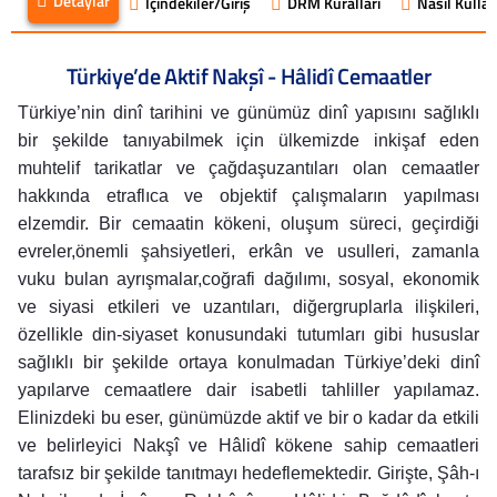
Detaylar
İçindekiler/Giriş
DRM Kuralları
Nasıl Kullanı
Türkiye’de Aktif Nakşî - Hâlidî Cemaatler
Türkiye’nin dinî tarihini ve günümüz dinî yapısını sağlıklı
bir şekilde tanıyabilmek için ülkemizde inkişaf eden
muhtelif tarikatlar ve çağdaşuzantıları olan cemaatler
hakkında etraflıca ve objektif çalışmaların yapılması
elzemdir. Bir cemaatin kökeni, oluşum süreci, geçirdiği
evreler,önemli şahsiyetleri, erkân ve usulleri, zamanla
vuku bulan ayrışmalar,coğrafi dağılımı, sosyal, ekonomik
ve siyasi etkileri ve uzantıları, diğergruplarla ilişkileri,
özellikle din-siyaset konusundaki tutumları gibi hususlar
sağlıklı bir şekilde ortaya konulmadan Türkiye’deki dinî
yapılarve cemaatlere dair isabetli tahliller yapılamaz.
Elinizdeki bu eser, günümüzde aktif ve bir o kadar da etkili
ve belirleyici Nakşî ve Hâlidî kökene sahip cemaatleri
tarafsız bir şekilde tanıtmayı hedeflemektedir. Girişte, Şâh-ı