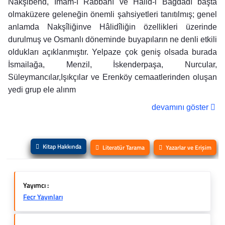
Nakşibend, İmâm-ı Rabbânî ve Hâlid-i Bağdâdî başta
olmaküzere geleneğin önemli şahsiyetleri tanıtılmış; genel
anlamda Nakşîliğinve Hâlidîliğin özellikleri üzerinde
durulmuş ve Osmanlı döneminde buyapıların ne denli etkili
oldukları açıklanmıştır. Yelpaze çok geniş olsada burada
İsmailağa, Menzil, İskenderpaşa, Nurcular,
Süleymancılar,Işıkçılar ve Erenköy cemaatlerinden oluşan
yedi grup ele alınm
devamını göster
Kitap Hakkında
Literatür Tarama
Yazarlar ve Erişim
Yayımcı :
Fecr Yayınları