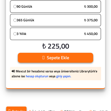
90 Günlük
₺ 300,00
365 Günlük
₺ 375,00
3 Yıllık
₺ 450,00
₺ 225,00
Sepete Ekle
Mevcut bir hesabınız varsa veya üniversiteniz Librarytürk'e
abone ise
hesap oluşturun
veya
giriş yapın.