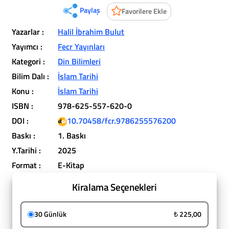
Paylaş
Favorilere Ekle
Yazarlar :
Halil İbrahim Bulut
Yayımcı :
Fecr Yayınları
Kategori :
Din Bilimleri
Bilim Dalı :
İslam Tarihi
Konu :
İslam Tarihi
ISBN :
978-625-557-620-0
DOI :
10.70458/fcr.9786255576200
Baskı :
1. Baskı
Y.Tarihi :
2025
Format :
E-Kitap
Kiralama Seçenekleri
30 Günlük
₺ 225,00