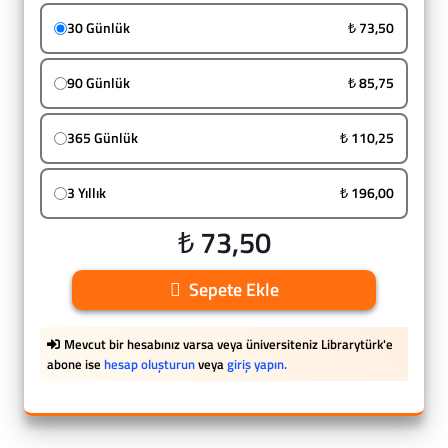
30 Günlük
₺ 73,50
90 Günlük
₺ 85,75
365 Günlük
₺ 110,25
3 Yıllık
₺ 196,00
₺ 73,50
Sepete Ekle
Mevcut bir hesabınız varsa veya üniversiteniz Librarytürk'e
abone ise
hesap oluşturun
veya
giriş yapın.