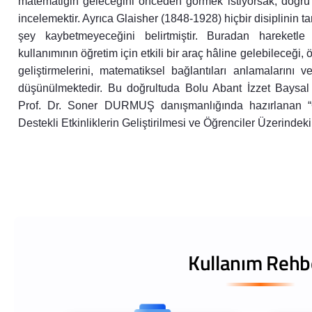
matematiğin geleceğini önceden görmek istiyorsak, doğru
incelemektir. Ayrıca Glaisher (1848-1928) hiçbir disiplinin 
şey kaybetmeyeceğini belirtmiştir. Buradan hareketle 
kullanımının öğretim için etkili bir araç hâline gelebileceği, 
geliştirmelerini, matematiksel bağlantıları anlamalarını 
düşünülmektedir. Bu doğrultuda Bolu Abant İzzet Baysal Ü
Prof. Dr. Soner DURMUŞ danışmanlığında hazırlanan “Or
Destekli Etkinliklerin Geliştirilmesi ve Öğrenciler Üzerinde
Kullanım Rehb