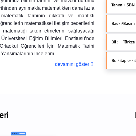
 yolumuz bilimin tarihini ve mevcut durumu
Tanımlı ISBN 
tarihinden ayrılmakla matematikten daha fazla
matematik tarihinin dikkatli ve mantıklı
Baskı/Basım Yı
öğrencilerin matematiksel iletişim becerilerini
ve matematiği takdir etmelerini sağlayacağı
niversitesi Eğitim Bilimleri Enstitüsü’nde
Dil :
Türkçe 
taokul Öğrencileri İçin Matematik Tarihi
ki Yansımalarının İncelenm
Bu kitap e-kit
devamını göster
eri