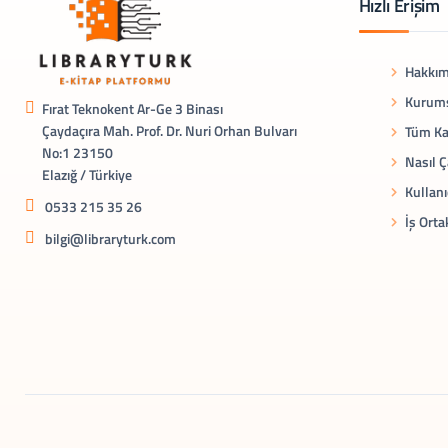
Hızlı Erişim
Hakkım
Kurums
Fırat Teknokent Ar-Ge 3 Binası
Çaydaçıra Mah. Prof. Dr. Nuri Orhan Bulvarı
Tüm Ka
No:1 23150
Nasıl Ç
Elazığ / Türkiye
Kullanı
0533 215 35 26
İş Orta
bilgi@libraryturk.com