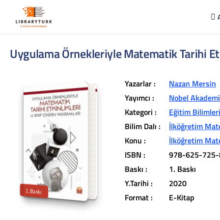
Uygulama Örnekleriyle Matematik Tarihi Etki
Yazarlar :
Nazan Mersin
Yayımcı :
Nobel Akademik
Kategori :
Eğitim Bilimler
Bilim Dalı :
İlköğretim Mat
L
ib
r
a
r
y
t
ü
k
lit
e
r
a
r
v
u
c
u
n
u
z
u
n
in
d
Konu :
İlköğretim Mat
r
ISBN :
978-625-725-
t
ü
a
Baskı :
1. Baskı
iç
e
Y.Tarihi :
2020
1.Baskı
Format :
E-Kitap