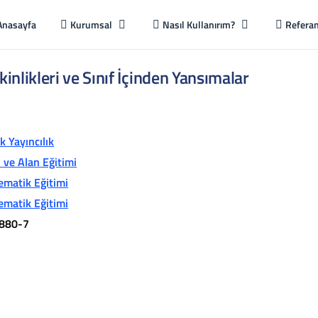
Anasayfa
Kurumsal
Nasıl Kullanırım?
Referan
nlikleri ve Sınıf İçinden Yansımalar
 Yayıncılık
i ve Alan Eğitimi
ematik Eğitimi
ematik Eğitimi
880-7