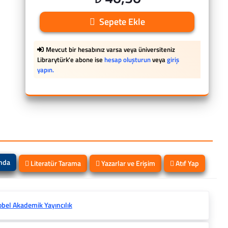
Sepete Ekle
Mevcut bir hesabınız varsa veya üniversiteniz
Librarytürk'e abone ise
hesap oluşturun
veya
giriş
yapın.
ında
Literatür Tarama
Yazarlar ve Erişim
Atıf Yap
bel Akademik Yayıncılık