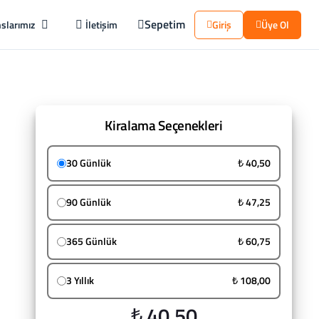
Sepetim
slarımız
İletişim
Giriş
Üye Ol
Kiralama Seçenekleri
30 Günlük
₺ 40,50
90 Günlük
₺ 47,25
365 Günlük
₺ 60,75
3 Yıllık
₺ 108,00
₺ 40,50