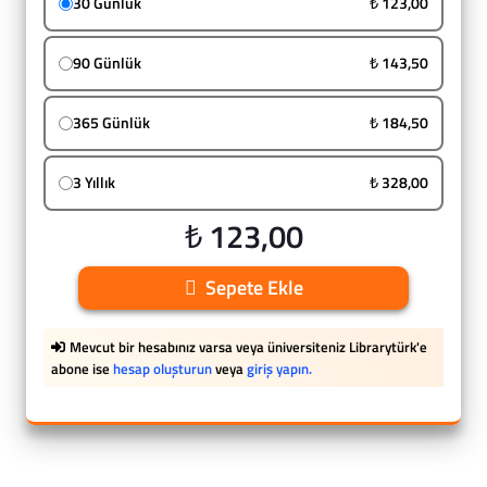
30 Günlük
₺ 123,00
90 Günlük
₺ 143,50
365 Günlük
₺ 184,50
3 Yıllık
₺ 328,00
₺ 123,00
Sepete Ekle
Mevcut bir hesabınız varsa veya üniversiteniz Librarytürk'e
abone ise
hesap oluşturun
veya
giriş yapın.