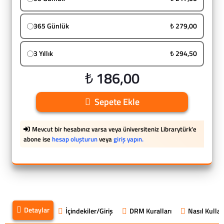
365 Günlük
₺ 279,00
3 Yıllık
₺ 294,50
₺ 186,00
Sepete Ekle
Mevcut bir hesabınız varsa veya üniversiteniz Librarytürk'e
abone ise
hesap oluşturun
veya
giriş yapın.
Detaylar
İçindekiler/Giriş
DRM Kuralları
Nasıl Kullanı