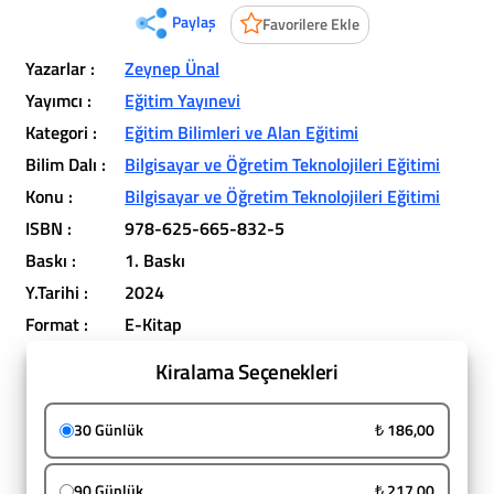
Paylaş
Favorilere Ekle
Yazarlar :
Zeynep Ünal
Yayımcı :
Eğitim Yayınevi
Kategori :
Eğitim Bilimleri ve Alan Eğitimi
Bilim Dalı :
Bilgisayar ve Öğretim Teknolojileri Eğitimi
Konu :
Bilgisayar ve Öğretim Teknolojileri Eğitimi
ISBN :
978-625-665-832-5
Baskı :
1. Baskı
Y.Tarihi :
2024
Format :
E-Kitap
Kiralama Seçenekleri
30 Günlük
₺ 186,00
90 Günlük
₺ 217,00