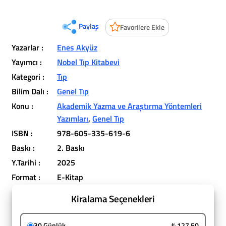
Paylaş
Favorilere Ekle
Yazarlar :
Enes Akyüz
Yayımcı :
Nobel Tıp Kitabevi
Kategori :
Tıp
Bilim Dalı :
Genel Tıp
Konu :
Akademik Yazma ve Araştırma Yöntemleri
Yazımları
,
Genel Tıp
ISBN :
978-605-335-619-6
Baskı :
2. Baskı
Y.Tarihi :
2025
Format :
E-Kitap
Kiralama Seçenekleri
30 Günlük
₺ 127,50