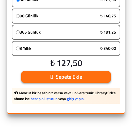
90 Günlük
₺ 148,75
365 Günlük
₺ 191,25
3 Yıllık
₺ 340,00
₺ 127,50
Sepete Ekle
Mevcut bir hesabınız varsa veya üniversiteniz Librarytürk'e
abone ise
hesap oluşturun
veya
giriş yapın.