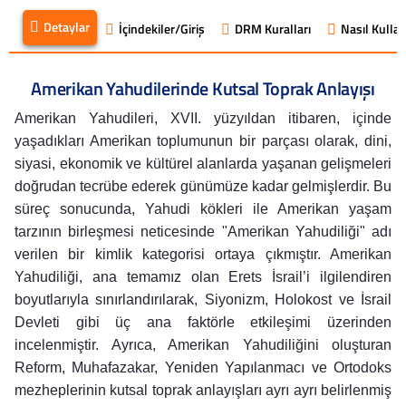
Detaylar
İçindekiler/Giriş
DRM Kuralları
Nasıl Kullanı
Amerikan Yahudilerinde Kutsal Toprak Anlayışı
Amerikan Yahudileri, XVII. yüzyıldan itibaren, içinde
yaşadıkları Amerikan toplumunun bir parçası olarak, dini,
siyasi, ekonomik ve kültürel alanlarda yaşanan gelişmeleri
doğrudan tecrübe ederek günümüze kadar gelmişlerdir. Bu
süreç sonucunda, Yahudi kökleri ile Amerikan yaşam
tarzının birleşmesi neticesinde "Amerikan Yahudiliği" adı
verilen bir kimlik kategorisi ortaya çıkmıştır. Amerikan
Yahudiliği, ana temamız olan Erets İsrail’i ilgilendiren
boyutlarıyla sınırlandırılarak, Siyonizm, Holokost ve İsrail
Devleti gibi üç ana faktörle etkileşimi üzerinden
incelenmiştir. Ayrıca, Amerikan Yahudiliğini oluşturan
Reform, Muhafazakar, Yeniden Yapılanmacı ve Ortodoks
mezheplerinin kutsal toprak anlayışları ayrı ayrı belirlenmiş