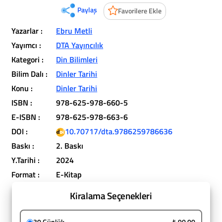
Paylaş
Favorilere Ekle
Yazarlar :
Ebru Metli
Yayımcı :
DTA Yayıncılık
Kategori :
Din Bilimleri
Bilim Dalı :
Dinler Tarihi
Konu :
Dinler Tarihi
ISBN :
978-625-978-660-5
E-ISBN :
978-625-978-663-6
DOI :
10.70717/dta.9786259786636
Baskı :
2. Baskı
Y.Tarihi :
2024
Format :
E-Kitap
Kiralama Seçenekleri