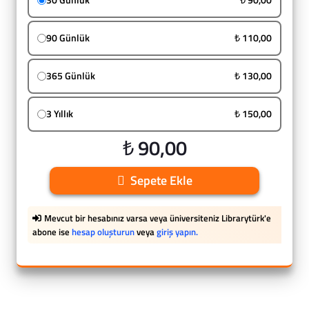
30 Günlük
₺ 90,00
90 Günlük
₺ 110,00
365 Günlük
₺ 130,00
3 Yıllık
₺ 150,00
₺ 90,00
Sepete Ekle
Mevcut bir hesabınız varsa veya üniversiteniz Librarytürk'e
abone ise
hesap oluşturun
veya
giriş yapın.