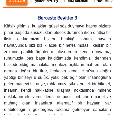
Detaylar
İçindekiler/Giriş
DRM Kuralları
Nasıl Kullanı
Berceste Beyitler 3
Klâsik şiirimiz; kulakları güzel söz duymaya hasret bizlere
pınar başında susuzluktan ölecek durumda iken diriltici bir
iksir, ecdadımızın bizlere bıraktığı tohum, hayatın
hayhuyunda bizi biz kılacak bir nefes molası, keskin bir
zekânın parıltılı ürünlerini ihtiva eden kendi dünyamız,
ruhumuzla baş başa kaldığımızda kendimizi derinden
hissedebildiğimiz hakikat menfezi, âşıkların mahremi olan
deruna doğru bir firar, herkesin kendi Hira’sına doğru
yaptığı bir seyr ü sülûk, yükü pek ağır olan insanoğluna
gelen manevi bir neşe, ruhlarımıza şifa verecek bir hikmet,
insanın kendi hakikatine ulaşma noktasında mihenk
noktalarını ele veren derin bir ipucu, birbirine emanet ve
muhtaç olan insanlara alternatif bir hayatın var
olabileceğinin göstergesi, rakama gelmeyen sancıların