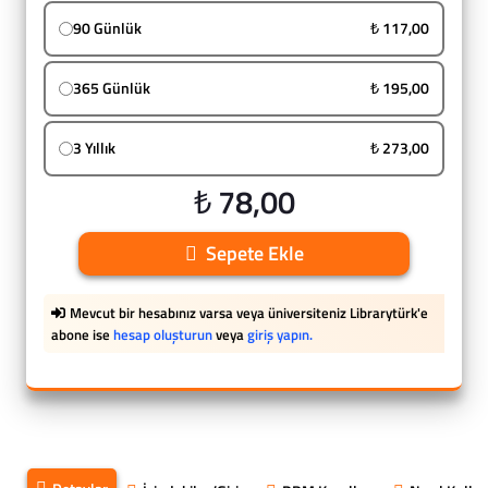
90 Günlük
₺ 117,00
365 Günlük
₺ 195,00
3 Yıllık
₺ 273,00
₺ 78,00
Sepete Ekle
Mevcut bir hesabınız varsa veya üniversiteniz Librarytürk'e
abone ise
hesap oluşturun
veya
giriş yapın.