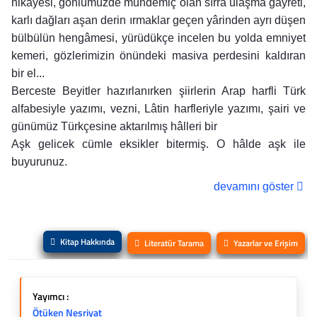
hikâyesi, gönlümüzde mündemiç olan sırra ulaşma gayreti,
karlı dağları aşan derin ırmaklar geçen yârinden ayrı düşen
bülbülün hengâmesi, yürüdükçe incelen bu yolda emniyet
kemeri, gözlerimizin önündeki masiva perdesini kaldıran
bir el...
Berceste Beyitler hazırlanırken şiirlerin Arap harfli Türk
alfabesiyle yazımı, vezni, Lâtin harfleriyle yazımı, şairi ve
günümüz Türkçesine aktarılmış hâlleri bir
Aşk gelicek cümle eksikler bitermiş. O hâlde aşk ile
buyurunuz.
devamını göster
Kitap Hakkında
Literatür Tarama
Yazarlar ve Erişim
Yayımcı :
Ötüken Neşriyat