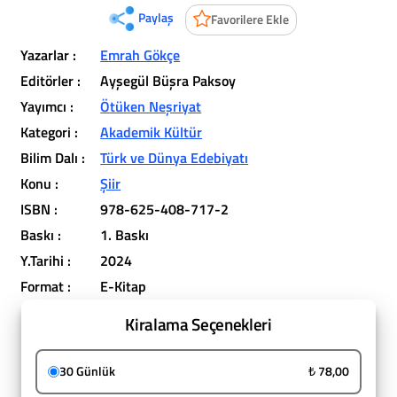
Paylaş
Favorilere Ekle
Yazarlar :
Emrah Gökçe
Editörler :
Ayşegül Büşra Paksoy
Yayımcı :
Ötüken Neşriyat
Kategori :
Akademik Kültür
Bilim Dalı :
Türk ve Dünya Edebiyatı
Konu :
Şiir
ISBN :
978-625-408-717-2
Baskı :
1. Baskı
Y.Tarihi :
2024
Format :
E-Kitap
Kiralama Seçenekleri
30 Günlük
₺ 78,00