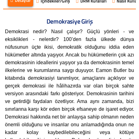
Detaylar
İçindekiler/Giriş
DRM Kuralları
Nasıl Kullanı
Demokrasiye Giriş
Demokrasi nedir? Nasıl çalışır? Güçlü yönleri - ve
eksiklikleri - nelerdir? 100’den fazla ülkede dünya
nüfusunun üçte ikisi, demokratik olduğunu iddia eden
hükümetler altında yaşıyor. Ancak bu hükümetlerin çok azı
demokrasinin ideallerini yaşıyor ya da demokrasinin temel
ilkelerine ve kurumlarına saygı duyuyor. Eamon Butler bu
kitabında demokrasiyi tanımlıyor, amaçlarını açıklıyor ve
gerçek demokrasi ile hâlihazırda var olan birçok sahte
versiyon arasındaki farkı gösteriyor. Demokrasinin tarihini
ve getirdiği faydaları özetliyor. Ama aynı zamanda, bizi
sınırlarına karşı kör eden birçok efsaneye de işaret ediyor.
Demokrasi hakkında net bir anlayışa sahip olmanın neden
önemli olduğunu ve insanlar onu anlamadığında onun ne
kadar kolay kaybedilebileceğini veya kötüye