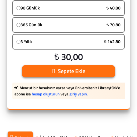
90 Günlük
₺ 40,80
365 Günlük
₺ 70,80
3 Yıllık
₺ 142,80
₺ 30,00
Sepete Ekle
Mevcut bir hesabınız varsa veya üniversiteniz Librarytürk'e
abone ise
hesap oluşturun
veya
giriş yapın.