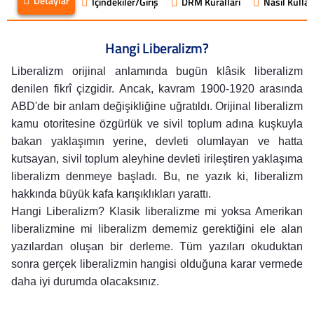
Detaylar
İçindekiler/Giriş
DRM Kuralları
Nasıl Kullanı
Hangi Liberalizm?
Liberalizm orijinal anlamında bugün klâsik liberalizm
denilen fikrî çizgidir. Ancak, kavram 1900-1920 arasında
ABD'de bir anlam değişikliğine uğratıldı. Orijinal liberalizm
kamu otoritesine özgürlük ve sivil toplum adına kuşkuyla
bakan yaklaşımın yerine, devleti olumlayan ve hatta
kutsayan, sivil toplum aleyhine devleti irileştiren yaklaşıma
liberalizm denmeye başladı. Bu, ne yazık ki, liberalizm
hakkında büyük kafa karışıklıkları yarattı.
Hangi Liberalizm?
Klasik liberalizme mi yoksa Amerikan
liberalizmine mi liberalizm dememiz gerektiğini ele alan
yazılardan oluşan bir derleme. Tüm yazıları okuduktan
sonra gerçek liberalizmin hangisi olduğuna karar vermede
daha iyi durumda olacaksınız.