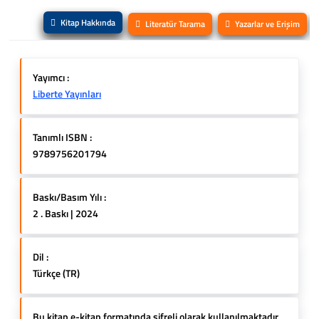
Kitap Hakkında
Literatür Tarama
Yazarlar ve Erişim
Yayımcı :
Liberte Yayınları
Tanımlı ISBN :
9789756201794
Baskı/Basım Yılı :
2 . Baskı | 2024
Dil :
Türkçe (TR)
Bu kitap e-kitap formatında şifreli olarak kullanılmaktadır.