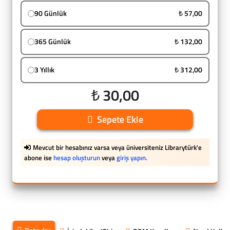
90 Günlük
₺ 57,00
365 Günlük
₺ 132,00
3 Yıllık
₺ 312,00
₺ 30,00
Sepete Ekle
Mevcut bir hesabınız varsa veya üniversiteniz Librarytürk'e
abone ise
hesap oluşturun
veya
giriş yapın.