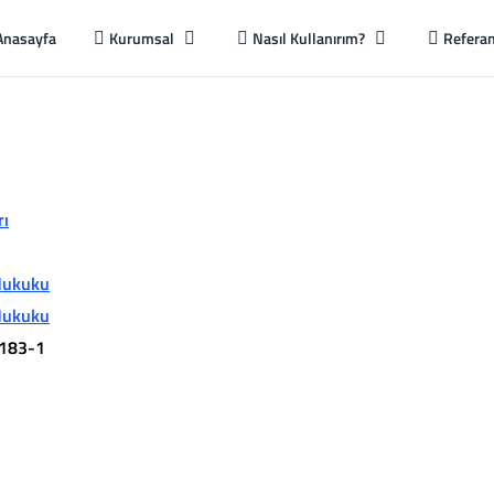
Anasayfa
Kurumsal
Nasıl Kullanırım?
Referan
rı
 Hukuku
 Hukuku
183-1