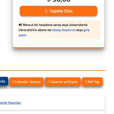
Sepete Ekle
Mevcut bir hesabınız varsa veya üniversiteniz
Librarytürk'e abone ise
hesap oluşturun
veya
giriş
yapın.
ında
Literatür Tarama
Yazarlar ve Erişim
Atıf Yap
berte Yayınları