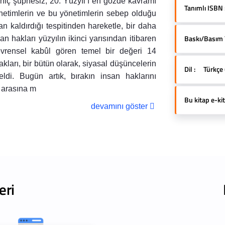
hiç şüphesiz, 20. Yüzyıl’ı en gözde kavramı
Tanımlı ISBN 
önetimlerin ve bu yönetimlerin sebep olduğu
an kaldırdığı tespitinden hareketle, bir daha
Baskı/Basım Yı
hakları yüzyılın ikinci yarısından itibaren
i; evrensel kabûl gören temel bir değeri 14
rı, bir bütün olarak, siyasal düşüncelerin
Dil :
Türkçe 
ldi. Bugün artık, bırakın insan haklarını
a arasına m
Bu kitap e-kit
devamını göster
eri