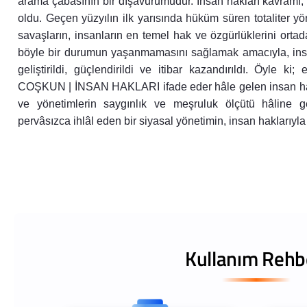
arama çabasının bir dışavurumudur. İnsan hakları kavramı, 
oldu. Geçen yüzyılın ilk yarısında hüküm süren totaliter y
savaşların, insanların en temel hak ve özgürlüklerini ortad
böyle bir durumun yaşanmamasını sağlamak amacıyla, insan 
geliştirildi, güçlendirildi ve itibar kazandırıldı. Öyle k
COŞKUN | İNSAN HAKLARI ifade eder hâle gelen insan hakla
ve yönetimlerin saygınlık ve meşruluk ölçütü hâline ge
pervâsızca ihlâl eden bir siyasal yönetimin, insan haklarıyl
Kullanım Rehb