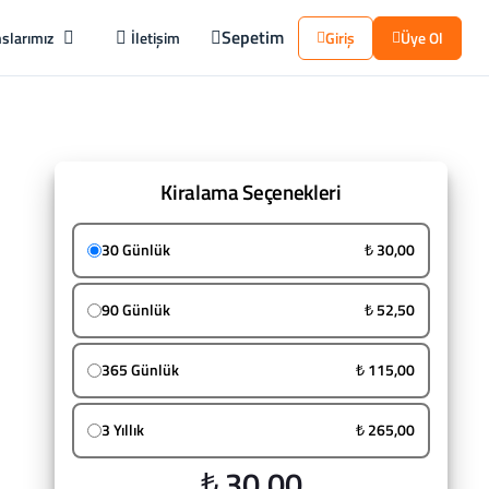
Sepetim
slarımız
İletişim
Giriş
Üye Ol
Kiralama Seçenekleri
30 Günlük
₺ 30,00
90 Günlük
₺ 52,50
365 Günlük
₺ 115,00
3 Yıllık
₺ 265,00
₺ 30,00