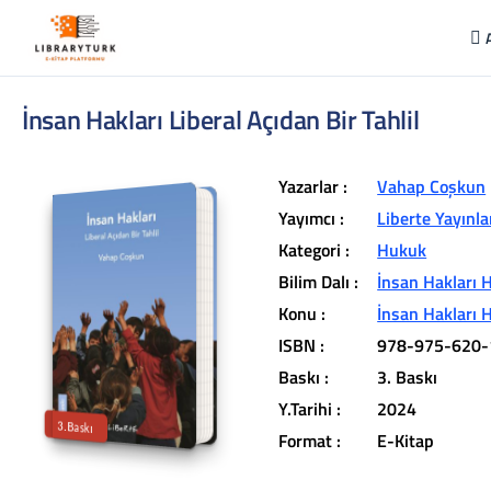
İnsan Hakları Liberal Açıdan Bir Tahlil
Yazarlar :
Vahap Coşkun
Yayımcı :
Liberte Yayınla
Kategori :
Hukuk
Bilim Dalı :
İnsan Hakları
L
ib
r
a
r
y
t
ü
k
lit
e
r
a
r
v
u
c
u
n
u
z
u
n
in
d
Konu :
İnsan Hakları
r
ISBN :
978-975-620-
t
ü
a
Baskı :
3. Baskı
iç
e
Y.Tarihi :
2024
3.Baskı
Format :
E-Kitap