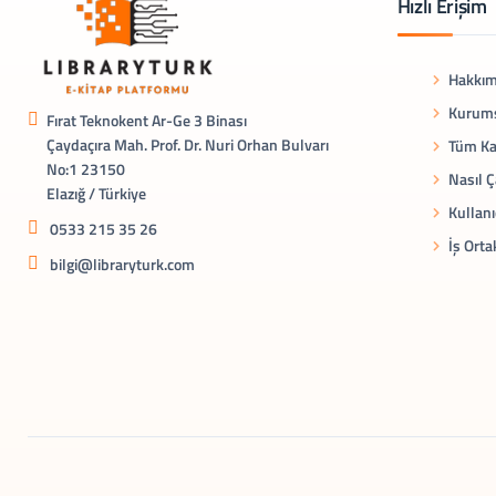
Hızlı Erişim
Hakkım
Kurums
Fırat Teknokent Ar-Ge 3 Binası
Çaydaçıra Mah. Prof. Dr. Nuri Orhan Bulvarı
Tüm Ka
No:1 23150
Nasıl Ç
Elazığ / Türkiye
Kullanı
0533 215 35 26
İş Orta
bilgi@libraryturk.com