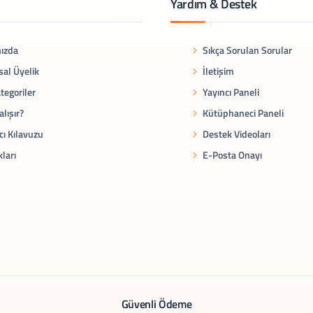
Yardım & Destek
ızda
Sıkça Sorulan Sorular
al Üyelik
İletişim
tegoriler
Yayıncı Paneli
alışır?
Kütüphaneci Paneli
cı Kılavuzu
Destek Videoları
kları
E-Posta Onayı
Güvenli Ödeme