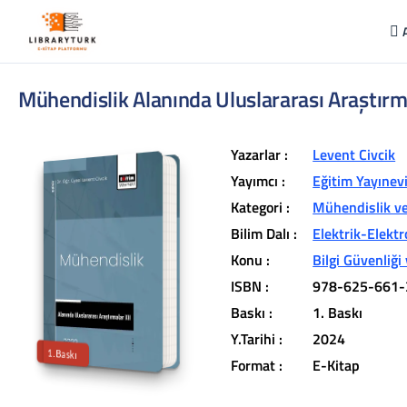
Mühendislik Alanında Uluslararası Araştırm
Yazarlar :
Levent Civcik
Yayımcı :
Eğitim Yayınev
Kategori :
Mühendislik ve
Bilim Dalı :
Elektrik-Elekt
L
ib
r
a
r
y
t
ü
k
lit
e
r
a
r
v
u
c
u
n
u
z
u
n
in
d
Konu :
Bilgi Güvenliği 
r
ISBN :
978-625-661-
t
ü
a
Baskı :
1. Baskı
iç
e
Y.Tarihi :
2024
1.Baskı
Format :
E-Kitap