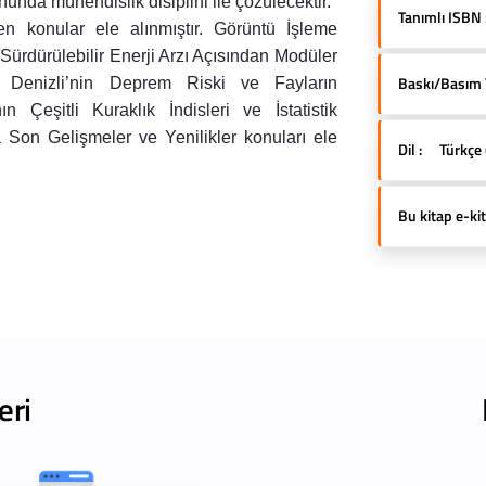
onunda mühendislik disiplini ile çözülecektir.
Tanımlı ISBN 
ren konular ele alınmıştır. Görüntü İşleme
 Sürdürülebilir Enerji Arzı Açısından Modüler
Baskı/Basım Yı
i, Denizli’nin Deprem Riski ve Fayların
 Çeşitli Kuraklık İndisleri ve İstatistik
 Son Gelişmeler ve Yenilikler konuları ele
Dil :
Türkçe 
Bu kitap e-kit
eri