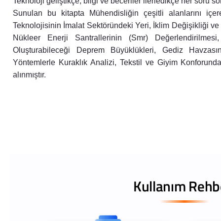
Teknoloji geliştikçe, bilgi ve beceriler ilerledikçe her soru s
Sunulan bu kitapta Mühendisliğin çeşitli alanlarını içe
Teknolojisinin İmalat Sektöründeki Yeri, İklim Değişikliği ve
Nükleer Enerji Santrallerinin (Smr) Değerlendirilmes
Oluşturabileceği Deprem Büyüklükleri, Gediz Havzasının
Yöntemlerle Kuraklık Analizi, Tekstil ve Giyim Konforunda
alınmıştır.
Kullanım Rehb