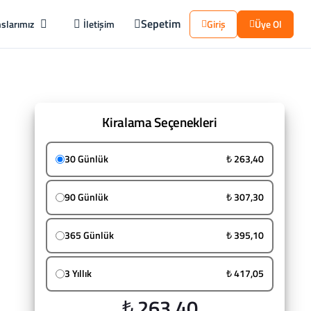
Sepetim
slarımız
İletişim
Giriş
Üye Ol
Kiralama Seçenekleri
30 Günlük
₺ 263,40
90 Günlük
₺ 307,30
365 Günlük
₺ 395,10
3 Yıllık
₺ 417,05
₺ 263,40