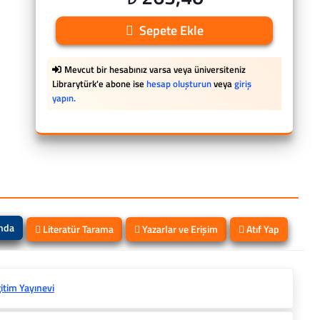
Sepete Ekle
Mevcut bir hesabınız varsa veya üniversiteniz
Librarytürk'e abone ise
hesap oluşturun
veya
giriş
yapın.
ında
Literatür Tarama
Yazarlar ve Erişim
Atıf Yap
itim Yayınevi