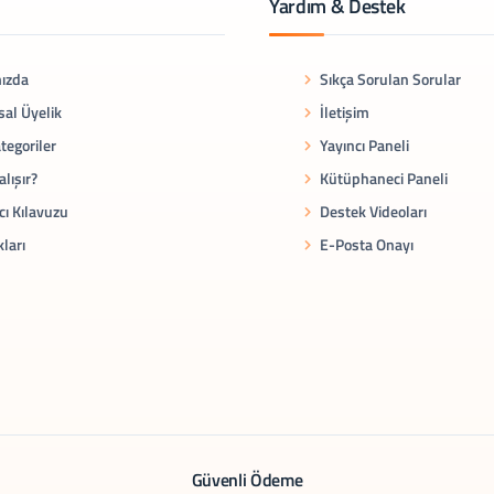
Yardım & Destek
ızda
Sıkça Sorulan Sorular
al Üyelik
İletişim
tegoriler
Yayıncı Paneli
alışır?
Kütüphaneci Paneli
cı Kılavuzu
Destek Videoları
kları
E-Posta Onayı
Güvenli Ödeme