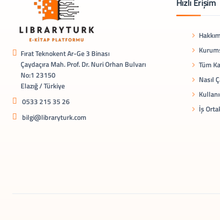
Hızlı Erişim
Hakkım
Kurums
Fırat Teknokent Ar-Ge 3 Binası
Çaydaçıra Mah. Prof. Dr. Nuri Orhan Bulvarı
Tüm Ka
No:1 23150
Nasıl Ç
Elazığ / Türkiye
Kullanı
0533 215 35 26
İş Orta
bilgi@libraryturk.com