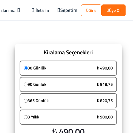
Sepetim
slarımız
İletişim
Giriş
Üye Ol
Kiralama Seçenekleri
30 Günlük
₺ 490,00
90 Günlük
₺ 918,75
365 Günlük
₺ 820,75
3 Yıllık
₺ 980,00
₺ 490,00