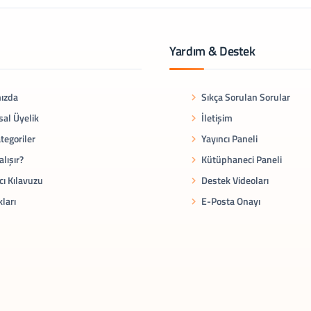
Yardım & Destek
ızda
Sıkça Sorulan Sorular
al Üyelik
İletişim
tegoriler
Yayıncı Paneli
alışır?
Kütüphaneci Paneli
cı Kılavuzu
Destek Videoları
kları
E-Posta Onayı