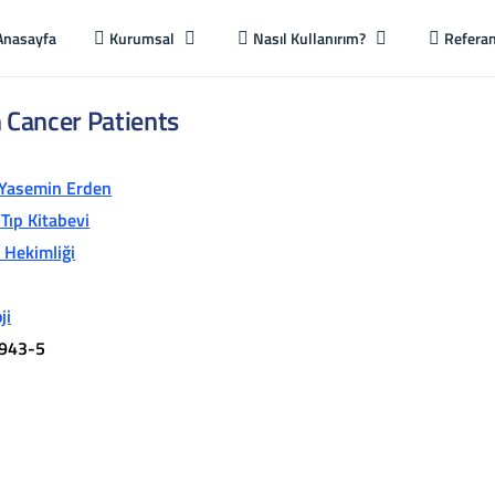
Anasayfa
Kurumsal
Nasıl Kullanırım?
Referan
 Cancer Patients
Yasemin Erden
Tıp Kitabevi
ş Hekimliği
ji
943-5