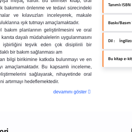
şa ihtiyaç vardır. Bu bilimsel kitap, oral
Tanımlı ISBN 
lik bakımının önlenme ve tedavi sürecindeki
alar ve kılavuzları inceleyerek, makale
Baskı/Basım Yı
luklarına ışık tutmayı amaçlamaktadır.
 bakım planlarının geliştirilmesini ve oral
 kanıta dayalı müdahalelerin uygulanmasını
Dil :
İngiliz
işbirliğini teşvik eden çok disiplinli bir
 odaklı bir bakım sağlanması am
Bu kitap e-kit
an bilgi birikimine katkıda bulunmayı ve en
mayı amaçlamaktadır. Bu kapsamlı inceleme,
eliştirmelerini sağlayarak, nihayetinde oral
ni artırmayı hedeflemektedir.
devamını göster
eri