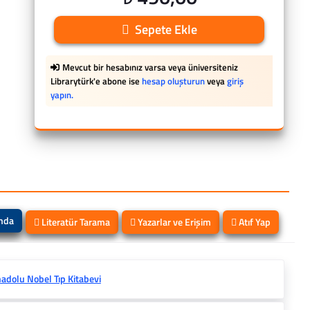
Sepete Ekle
Mevcut bir hesabınız varsa veya üniversiteniz
Librarytürk'e abone ise
hesap oluşturun
veya
giriş
yapın.
ında
Literatür Tarama
Yazarlar ve Erişim
Atıf Yap
adolu Nobel Tıp Kitabevi