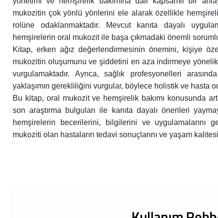
yönetimi ve hemşirelik bakımına dair kapsamlı bir anlayı
mukozitin çok yönlü yönlerini ele alarak özellikle hemşire
rolüne odaklanmaktadır. Mevcut kanıta dayalı uygulam
hemşirelerin oral mukozit ile başa çıkmadaki önemli sorumlu
Kitap, erken ağız değerlendirmesinin önemini, kişiye özel
mukozitin oluşumunu ve şiddetini en aza indirmeye yönelik
vurgulamaktadır. Ayrıca, sağlık profesyonelleri arasında 
yaklaşımın gerekliliğini vurgular, böylece holistik ve hasta
Bu kitap, oral mukozit ve hemşirelik bakımı konusunda art
son araştırma bulguları ile kanıta dayalı önerileri yay
hemşirelerin becerilerini, bilgilerini ve uygulamalarını g
mukoziti olan hastaların tedavi sonuçlarını ve yaşam kalitesi
Kullanım Rehb