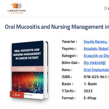
Oral Mucositis and Nursing Management in
Yazarlar :
Seyda Karasu
,
Yayımcı :
Anadolu Nobel 
Kategori :
Eczacılık ve Di
Bilim Dalı :
Diş Hekimliği
L
ib
r
a
r
y
t
ü
k
lit
e
r
a
r
v
u
c
u
n
u
z
u
n
in
d
Konu :
Oral İmplantolo
r
ISBN :
978-625-941-
t
ü
a
Baskı :
1. Baskı
iç
e
Y.Tarihi :
2023
1.Baskı
Format :
E-Kitap