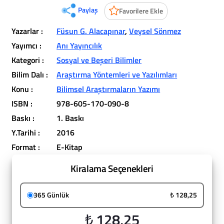
Paylaş
Favorilere Ekle
Yazarlar :
Füsun G. Alacapınar
,
Veysel Sönmez
Yayımcı :
Anı Yayıncılık
Kategori :
Sosyal ve Beşeri Bilimler
Bilim Dalı :
Araştırma Yöntemleri ve Yazılımları
Konu :
Bilimsel Araştırmaların Yazımı
ISBN :
978-605-170-090-8
Baskı :
1. Baskı
Y.Tarihi :
2016
Format :
E-Kitap
Kiralama Seçenekleri
365 Günlük
₺ 128,25
₺ 128,25