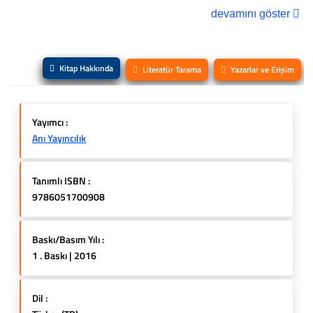
devamını göster
Kitap Hakkında
Literatür Tarama
Yazarlar ve Erişim
Yayımcı :
Anı Yayıncılık
Tanımlı ISBN :
9786051700908
Baskı/Basım Yılı :
1 . Baskı | 2016
Dil :