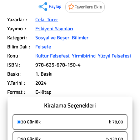
Paylaş
Favorilere Ekle
Yazarlar :
Celal Türer
Yayımcı :
Eskiyeni Yayınları
Kategori :
Sosyal ve Beşeri Bilimler
Bilim Dalı :
Felsefe
Konu :
Kültür Felsefesi
,
Yirmibirinci Yüzyıl Felsefesi
ISBN :
978-625-678-150-4
Baskı :
1. Baskı
Y.Tarihi :
2024
Format :
E-Kitap
Kiralama Seçenekleri
30 Günlük
₺ 78,00
90 Günlük
₺ 130,00