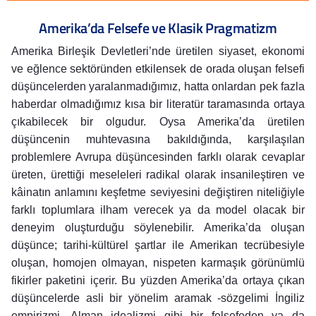
Amerika’da Felsefe ve Klasik Pragmatizm
Amerika Birleşik Devletleri’nde üretilen siyaset, ekonomi
ve eğlence sektöründen etkilensek de orada oluşan felsefi
düşüncelerden yaralanmadığımız, hatta onlardan pek fazla
haberdar olmadığımız kısa bir literatür taramasında ortaya
çıkabilecek bir olgudur. Oysa Amerika’da üretilen
düşüncenin muhtevasına bakıldığında, karşılaşılan
problemlere Avrupa düşüncesinden farklı olarak cevaplar
üreten, ürettiği meseleleri radikal olarak insanileştiren ve
kâinatın anlamını keşfetme seviyesini değiştiren niteliğiyle
farklı toplumlara ilham verecek ya da model olacak bir
deneyim oluşturduğu söylenebilir. Amerika’da oluşan
düşünce; tarihi-kültürel şartlar ile Amerikan tecrübesiyle
oluşan, homojen olmayan, nispeten karmaşık görünümlü
fikirler paketini içerir. Bu yüzden Amerika’da ortaya çıkan
düşüncelerde asli bir yönelim aramak -sözgelimi İngiliz
empirizmi, Alman idealizmi gibi bir felsefeden ya da