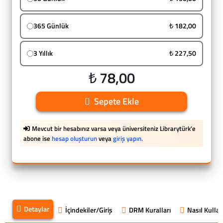
365 Günlük
₺ 182,00
3 Yıllık
₺ 227,50
₺ 78,00
Sepete Ekle
Mevcut bir hesabınız varsa veya üniversiteniz Librarytürk'e
abone ise
hesap oluşturun
veya
giriş yapın.
Detaylar
İçindekiler/Giriş
DRM Kuralları
Nasıl Kullanı