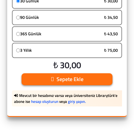
30 Günlük
₺ 30,00
90 Günlük
₺ 34,50
365 Günlük
₺ 43,50
3 Yıllık
₺ 75,00
₺ 30,00
Sepete Ekle
Mevcut bir hesabınız varsa veya üniversiteniz Librarytürk'e
abone ise
hesap oluşturun
veya
giriş yapın.