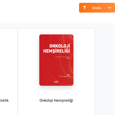
Sırala
relik
Onkoloji Hemşireliği