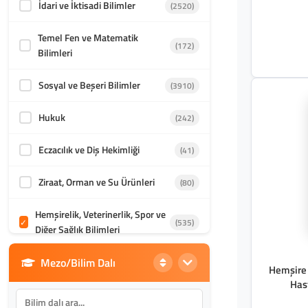
İdari ve İktisadi Bilimler
(2520)
Orient Yayıncılık
(2)
Temel Fen ve Matematik
Atatürk Üniversitesi Yayınları
(1)
(172)
Bilimleri
Atlas Yayınları
(1)
Sosyal ve Beşeri Bilimler
(3910)
Bilgeoğuz Yayınları
(1)
Hukuk
(242)
Sanat Kritik Yayınları
(1)
Eczacılık ve Diş Hekimliği
(41)
Ziraat, Orman ve Su Ürünleri
(80)
Hemşirelik, Veterinerlik, Spor ve
(535)
Diğer Sağlık Bilimleri
Mezo/Bilim Dalı
Din Bilimleri
(1985)
Hemşire 
Has
İletişim, Mimarlık ve Güzel
(855)