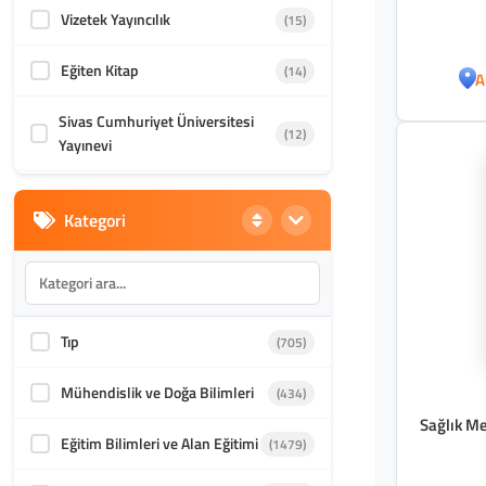
Vizetek Yayıncılık
(15)
Eğiten Kitap
(14)
A
Sivas Cumhuriyet Üniversitesi
(12)
Yayınevi
Anadolu Nobel Tıp Kitabevi
(11)
Kategori
Ötüken Neşriyat
(8)
Antalya Nobel Tıp Kitabevi
(7)
Tıp
(705)
Umuttepe Yayınları
(6)
Mühendislik ve Doğa Bilimleri
(434)
Filiz Kitabevi
(4)
Sağlık Me
Eğitim Bilimleri ve Alan Eğitimi
(1479)
Kadim Yayınları
(2)