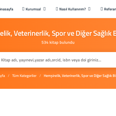
Anasayfa
Kurumsal
Nasıl Kullanırım?
Referan
lik,
Veterinerlik,
Spor
ve
Diğer
Sağlık
B
534 kitap bulundu
yfa
/
Tüm Kategoriler
/
Hemşirelik, Veterinerlik, Spor ve Diğer Sağlık Bi