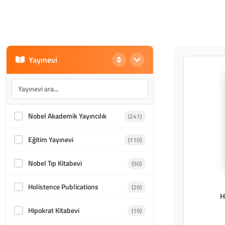
Yayınevi
Nobel Akademik Yayıncılık
(241)
Eğitim Yayınevi
(110)
Nobel Tıp Kitabevi
(50)
Holistence Publications
(29)
H
Hipokrat Kitabevi
(19)