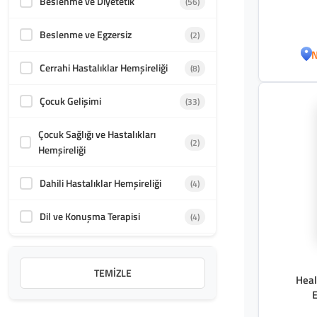
Beslenme ve Diyetetik
(56)
2009
(1)
Beslenme ve Egzersiz
(2)
N
2008
(1)
Cerrahi Hastalıklar Hemşireliği
(8)
2007
(1)
Çocuk Gelişimi
(33)
2004
(1)
Çocuk Sağlığı ve Hastalıkları
(2)
Hemşireliği
Dahili Hastalıklar Hemşireliği
(4)
Dil ve Konuşma Terapisi
(4)
Doğum ve Kadın Hastalıkları
(4)
Hemşireliği
TEMIZLE
Heal
E
Ebelik
(11)