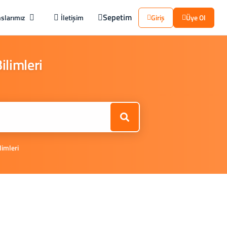
Sepetim
slarımız
İletişim
Giriş
Üye Ol
ilimleri
limleri