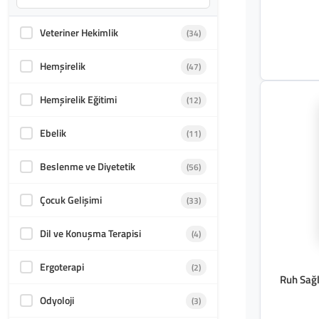
Sanatlar
Veteriner Hekimlik
(34)
Akademik Kültür
(1583)
Hemşirelik
(47)
Hemşirelik Eğitimi
(12)
Ebelik
(11)
Beslenme ve Diyetetik
(56)
Çocuk Gelişimi
(33)
Dil ve Konuşma Terapisi
(4)
Ergoterapi
(2)
Ruh Sağl
Odyoloji
(3)