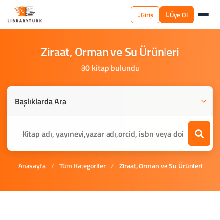
Giriş
Üye Ol
Ziraat,
Orman
ve
Su
Ürünleri
80 kitap bulundu
Anasayfa
/
Tüm Kategoriler
/
Ziraat, Orman ve Su Ürünleri